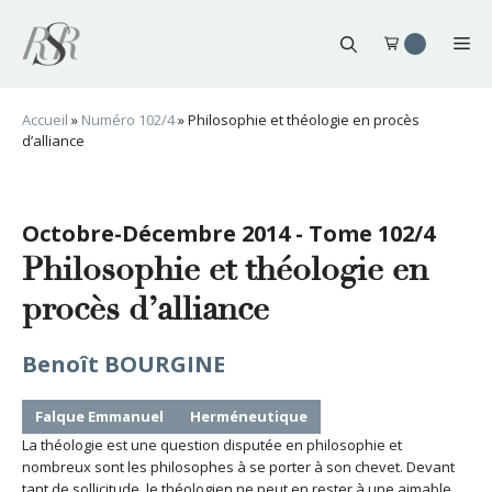
Aller
au
Me
contenu
Accueil
»
Numéro 102/4
»
Philosophie et théologie en procès
d’alliance
Octobre-Décembre 2014 - Tome 102/4
Philosophie et théologie en
procès d’alliance
Benoît BOURGINE
Falque Emmanuel
Herméneutique
La théologie est une question disputée en philosophie et
nombreux sont les philosophes à se porter à son chevet. Devant
tant de sollicitude, le théologien ne peut en rester à une aimable