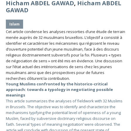
Hicham ABDEL GAWAD
,
Hicham ABDEL
GAWAD
Islam
Cet article condense les analyses ressorties d’une étude de terrain
menée auprès de 32 musulmans bruxellois. L’objectif a consisté à
identifier et caractériser les mécanismes qui régissent le niveau
d’ouverture potentiel d’un jeune musulman, face à des discours
religieux doctrinairement subversifs pour la foi. Plusieurs « types
de négociation de sens » ont été mis en évidence. Une discussion
sur l’état actuel des intériorisations de sens chez les jeunes
musulmans ainsi que des prospectives pour de futures
recherches clôturent la contribution.
Young Muslims confronted by the historico-critical
approach: towards a typology in negotiating possible
meanings
This article summarizes the analyses of fieldwork with 32 Muslims
in Brussels. The objective was to identify and characterize the
mechanisms typifying the potential level of openness of a young
Muslim, faced by subversive doctrinary religious discourse on
faith. Several ‘types of meaning negotiation’ were observed. The
article will conclude with discussion of the present state of