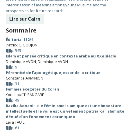
interiorization of meaning among young Muslims and the
prospectives for future research.
Lire sur Cairn
Sommaire
Éditorial 112/4
Patrick C. GOUJON
p. 545
Islam et pensée critique en contexte arabe au XXe siècle
Dominique AVON
,
Dominique AVON
p. 9
Pérennité de l’apologétique, essor de la critique
Constance ARMINJON
p. 31
Femmes exégètes du Coran
Youssouf T. SANGARE
p. 49
Razika Adnani : « le féminisme islamique est une imposture
intellectuelle et le voile est un vêtement patriarcal islamiste
dénué d’un fondement coranique »
Leïla TAUIL
p. 61