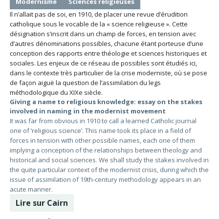
Modernisme
Sciences religieuses
Il n’allait pas de soi, en 1910, de placer une revue d’érudition
catholique sous le vocable de la « science religieuse ». Cette
désignation s’inscrit dans un champ de forces, en tension avec
d’autres dénominations possibles, chacune étant porteuse d’une
conception des rapports entre théologie et sciences historiques et
sociales. Les enjeux de ce réseau de possibles sont étudiés ici,
dans le contexte très particulier de la crise moderniste, où se pose
de façon aiguë la question de l’assimilation du legs
méthodologique du XIXe siècle.
Giving a name to religious knowledge: essay on the stakes
involved in naming in the modernist movement
It was far from obvious in 1910 to call a learned Catholic journal
one of ‘religious science’. This name took its place in a field of
forces in tension with other possible names, each one of them
implying a conception of the relationships between theology and
historical and social sciences. We shall study the stakes involved in
the quite particular context of the modernist crisis, during which the
issue of assimilation of 19th-century methodology appears in an
acute manner.
Lire sur Cairn