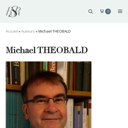
Aller
au
Me
0
contenu
Accueil
»
Auteurs
»
Michael THEOBALD
Michael THEOBALD