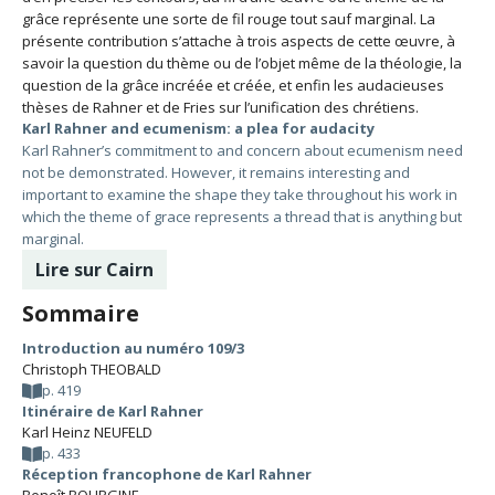
grâce représente une sorte de fil rouge tout sauf marginal. La
présente contribution s’attache à trois aspects de cette œuvre, à
savoir la question du thème ou de l’objet même de la théologie, la
question de la grâce incréée et créée, et enfin les audacieuses
thèses de Rahner et de Fries sur l’unification des chrétiens.
Karl Rahner and ecumenism: a plea for audacity
Karl Rahner’s commitment to and concern about ecumenism need
not be demonstrated. However, it remains interesting and
important to examine the shape they take throughout his work in
which the theme of grace represents a thread that is anything but
marginal.
Lire sur Cairn
Sommaire
Introduction au numéro 109/3
Christoph THEOBALD
p. 419
Itinéraire de Karl Rahner
Karl Heinz NEUFELD
p. 433
Réception francophone de Karl Rahner