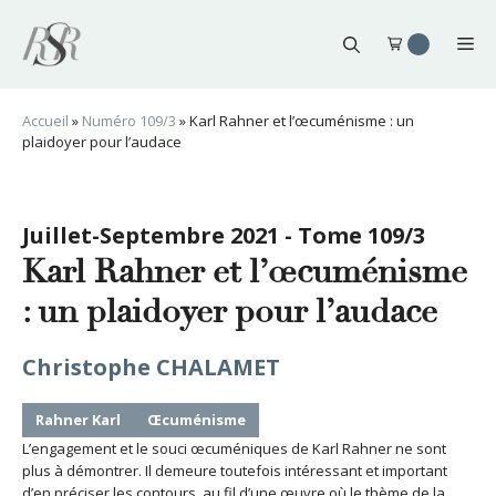
Aller
au
Me
contenu
Accueil
»
Numéro 109/3
»
Karl Rahner et l’œcuménisme : un
plaidoyer pour l’audace
Juillet-Septembre 2021 - Tome 109/3
Karl Rahner et l’œcuménisme
: un plaidoyer pour l’audace
Christophe CHALAMET
Rahner Karl
Œcuménisme
L’engagement et le souci œcuméniques de Karl Rahner ne sont
plus à démontrer. Il demeure toutefois intéressant et important
d’en préciser les contours, au fil d’une œuvre où le thème de la