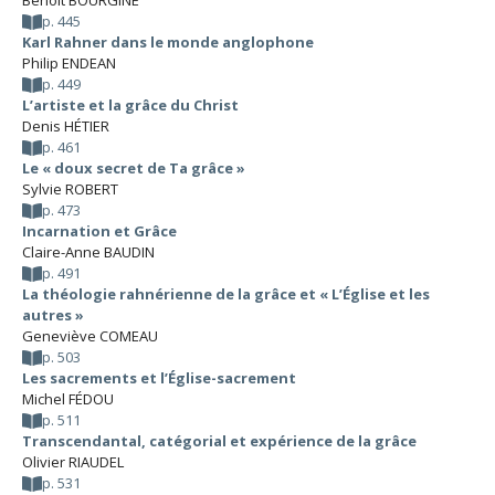
Benoît BOURGINE
p. 445
Karl Rahner dans le monde anglophone
Philip ENDEAN
p. 449
L’artiste et la grâce du Christ
Denis HÉTIER
p. 461
Le « doux secret de Ta grâce »
Sylvie ROBERT
p. 473
Incarnation et Grâce
Claire-Anne BAUDIN
p. 491
La théologie rahnérienne de la grâce et « L’Église et les
autres »
Geneviève COMEAU
p. 503
Les sacrements et l’Église-sacrement
Michel FÉDOU
p. 511
Transcendantal, catégorial et expérience de la grâce
Olivier RIAUDEL
p. 531