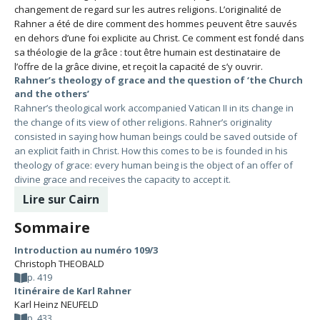
changement de regard sur les autres religions. L’originalité de
Rahner a été de dire comment des hommes peuvent être sauvés
en dehors d’une foi explicite au Christ. Ce comment est fondé dans
sa théologie de la grâce : tout être humain est destinataire de
l’offre de la grâce divine, et reçoit la capacité de s’y ouvrir.
Rahner’s theology of grace and the question of ‘the Church
and the others’
Rahner’s theological work accompanied Vatican II in its change in
the change of its view of other religions. Rahner’s originality
consisted in saying how human beings could be saved outside of
an explicit faith in Christ. How this comes to be is founded in his
theology of grace: every human being is the object of an offer of
divine grace and receives the capacity to accept it.
Lire sur Cairn
Sommaire
Introduction au numéro 109/3
Christoph THEOBALD
p. 419
Itinéraire de Karl Rahner
Karl Heinz NEUFELD
p. 433