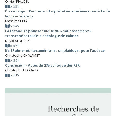
Olivier RIAUDEL
p. 531
Être et sujet. Pour une interprétation non immanentiste de
leur corrélation
Massimo EPIS
p. 545
La fécondité philosophique du « soubassement »
transcendantal de la théologie de Rahner
David SENDREZ
p. 561
Karl Rahner et l’œcuménisme : un plaidoyer pour l’audace
Christophe CHALAMET
p. 591
Conclusion – Actes du 27e colloque des RSR
Christoph THEOBALD
p. 615