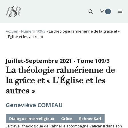
Aller
au
Me
contenu
Accueil
»
Numéro 109/3
»
La théologie rahnérienne de la grâce et «
L’Église et les autres »
Juillet-Septembre 2021 - Tome 109/3
La théologie rahnérienne de
la grâce et « L’Église et les
autres »
Geneviève COMEAU
Dialogue interreligieux
Grâce
Rahner Karl
Le travail théologique de Rahner a accompagné Vatican II dans son