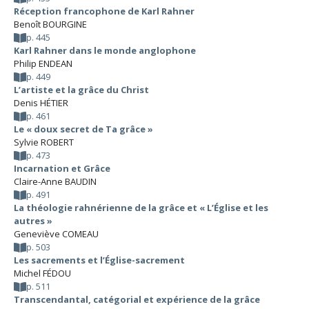
Réception francophone de Karl Rahner
Benoît BOURGINE
p. 445
Karl Rahner dans le monde anglophone
Philip ENDEAN
p. 449
L’artiste et la grâce du Christ
Denis HÉTIER
p. 461
Le « doux secret de Ta grâce »
Sylvie ROBERT
p. 473
Incarnation et Grâce
Claire-Anne BAUDIN
p. 491
La théologie rahnérienne de la grâce et « L’Église et les
autres »
Geneviève COMEAU
p. 503
Les sacrements et l’Église-sacrement
Michel FÉDOU
p. 511
Transcendantal, catégorial et expérience de la grâce