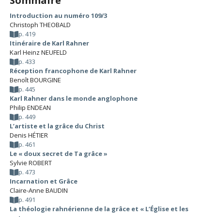
Sommaire
Introduction au numéro 109/3
Christoph THEOBALD
p. 419
Itinéraire de Karl Rahner
Karl Heinz NEUFELD
p. 433
Réception francophone de Karl Rahner
Benoît BOURGINE
p. 445
Karl Rahner dans le monde anglophone
Philip ENDEAN
p. 449
L’artiste et la grâce du Christ
Denis HÉTIER
p. 461
Le « doux secret de Ta grâce »
Sylvie ROBERT
p. 473
Incarnation et Grâce
Claire-Anne BAUDIN
p. 491
La théologie rahnérienne de la grâce et « L’Église et les