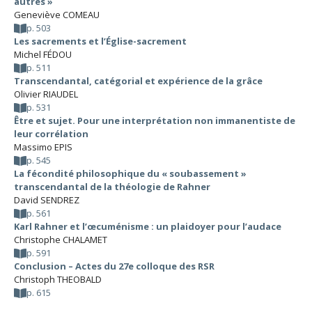
autres »
Geneviève COMEAU
p. 503
Les sacrements et l’Église-sacrement
Michel FÉDOU
p. 511
Transcendantal, catégorial et expérience de la grâce
Olivier RIAUDEL
p. 531
Être et sujet. Pour une interprétation non immanentiste de
leur corrélation
Massimo EPIS
p. 545
La fécondité philosophique du « soubassement »
transcendantal de la théologie de Rahner
David SENDREZ
p. 561
Karl Rahner et l’œcuménisme : un plaidoyer pour l’audace
Christophe CHALAMET
p. 591
Conclusion – Actes du 27e colloque des RSR
Christoph THEOBALD
p. 615