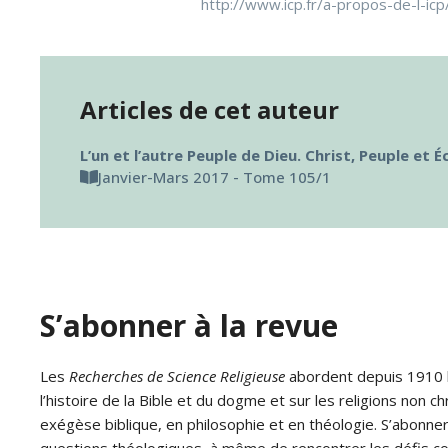
http://www.icp.fr/a-propos-de-l-icp
Articles de cet auteur
L’un et l’autre Peuple de Dieu. Christ, Peuple et É
Janvier-Mars 2017 - Tome 105/1
S’abonner à la revue
Les
Recherches de Science Religieuse
abordent depuis 1910 le
l’histoire de la Bible et du dogme et sur les religions non ch
exégèse biblique, en philosophie et en théologie. S’abonne
questions théologiques, à même de rencontrer les défis c