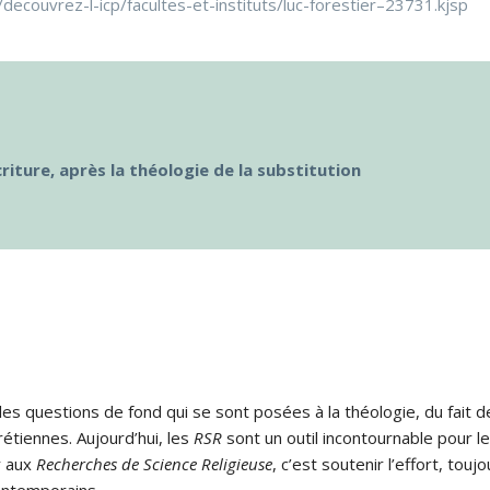
/decouvrez-l-icp/facultes-et-instituts/luc-forestier–23731.kjsp
criture, après la théologie de la substitution
s questions de fond qui se sont posées à la théologie, du fait de
rétiennes. Aujourd’hui, les
RSR
sont un outil incontournable pour le
r aux
Recherches de Science Religieuse
, c’est soutenir l’effort, tou
ontemporains.