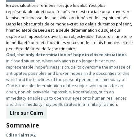
En des situations fermées, lorsque le salut n’est plus
représentable hic et nunc, l’espérance est cruciale pour traverser
la mise en impasse des possibles anticipés et des espoirs brisés.
Dans les obscurités de ce monde-ci et les délais du temps présent,
l’immédiateté de Dieu est la seule détermination du sujet qui
espère un impossible ouvert, non objectivable. Toutefois, une telle
immédiateté permet d’ouvrir les yeux sur des relais humains et elle
peut être déclinée de façon trinitaire.
God, the only determination of hope in closed situations
In closed situation, when salvation is no longer hic et nunc
representable, hopefulness is crucial to overcome the impasse of
anticipated possibles and broken hopes. In the obscurities of this
world and the timelines of the present period, the immediacy of
God is the sole determination of the subject who hopes for an
open, non-objectivable impossible. Nonetheless, such an
immediacy enables us to open our eyes onto human resiliences
and this immediacy may be illustrated in a Trinitary fashion.
Lire sur Cairn
Sommaire
Éditorial 110/2