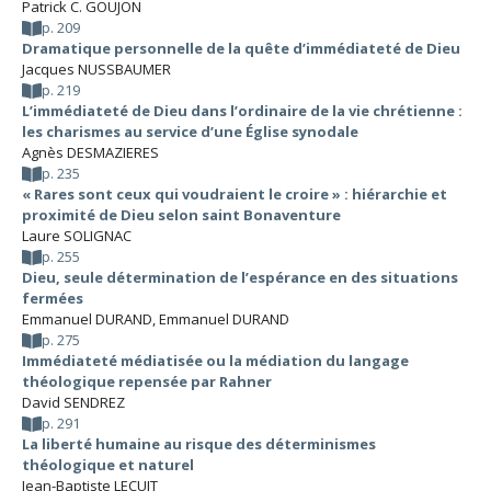
Patrick C. GOUJON
p. 209
Dramatique personnelle de la quête d’immédiateté de Dieu
Jacques NUSSBAUMER
p. 219
L’immédiateté de Dieu dans l’ordinaire de la vie chrétienne :
les charismes au service d’une Église synodale
Agnès DESMAZIERES
p. 235
« Rares sont ceux qui voudraient le croire » : hiérarchie et
proximité de Dieu selon saint Bonaventure
Laure SOLIGNAC
p. 255
Dieu, seule détermination de l’espérance en des situations
fermées
Emmanuel DURAND
,
Emmanuel DURAND
p. 275
Immédiateté médiatisée ou la médiation du langage
théologique repensée par Rahner
David SENDREZ
p. 291
La liberté humaine au risque des déterminismes
théologique et naturel
Jean-Baptiste LECUIT