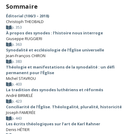
Sommaire
Éditorial (106/3 – 2018)
Christoph THEOBALD
p. 353
À propos des synodes : l’histoire nous interroge
Giuseppe RUGGIERI
p. 363
Synodalité et ecclésiologie de l’Église universelle
Jean-François CHIRON
p. 383
Théologie et manifestations de la synodalité : un défi
permanent pour l’Église
Michel STAVROU
p. 403
La tradition des synodes luthériens et réformés
André BIRMELÉ
p. 423
Conciliarité de l’Église. Théologalité, pluralité, historicité
Joseph FAMERÉE
p. 443
Les écrits théologiques sur l’art de Karl Rahner
Denis HÉTIER