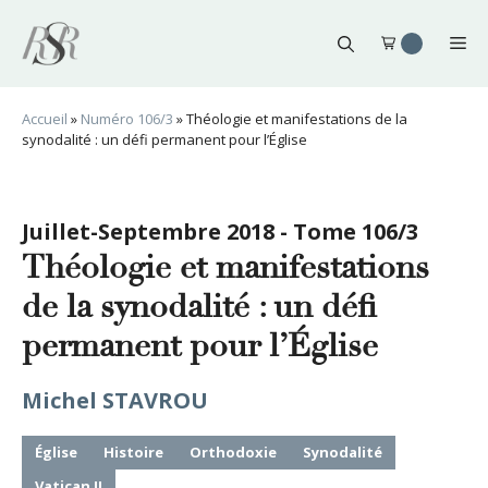
Aller
au
Me
contenu
Accueil
»
Numéro 106/3
»
Théologie et manifestations de la
synodalité : un défi permanent pour l’Église
Juillet-Septembre 2018 - Tome 106/3
Théologie et manifestations
de la synodalité : un défi
permanent pour l’Église
Michel STAVROU
Église
Histoire
Orthodoxie
Synodalité
Vatican II