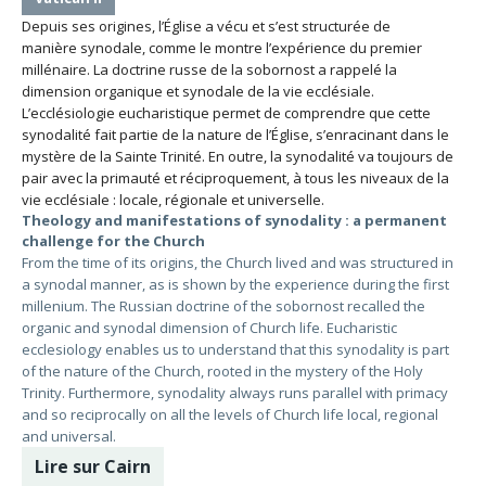
Depuis ses origines, l’Église a vécu et s’est structurée de
manière synodale, comme le montre l’expérience du premier
millénaire. La doctrine russe de la sobornost a rappelé la
dimension organique et synodale de la vie ecclésiale.
L’ecclésiologie eucharistique permet de comprendre que cette
synodalité fait partie de la nature de l’Église, s’enracinant dans le
mystère de la Sainte Trinité. En outre, la synodalité va toujours de
pair avec la primauté et réciproquement, à tous les niveaux de la
vie ecclésiale : locale, régionale et universelle.
Theology and manifestations of synodality : a permanent
challenge for the Church
From the time of its origins, the Church lived and was structured in
a synodal manner, as is shown by the experience during the first
millenium. The Russian doctrine of the sobornost recalled the
organic and synodal dimension of Church life. Eucharistic
ecclesiology enables us to understand that this synodality is part
of the nature of the Church, rooted in the mystery of the Holy
Trinity. Furthermore, synodality always runs parallel with primacy
and so reciprocally on all the levels of Church life local, regional
and universal.
Lire sur Cairn