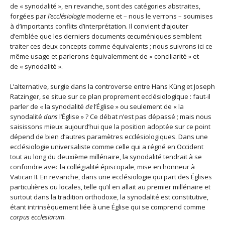
de « synodalité », en revanche, sont des catégories abstraites,
forgées par
l’ecclésiologie
moderne et – nous le verrons – soumises
à d’importants conflits d’interprétation. Il convient d’ajouter
d’emblée que les derniers documents œcuméniques semblent
traiter ces deux concepts comme équivalents ; nous suivrons ici ce
même usage et parlerons équivalemment de « conciliarité » et
de « synodalité ».
L’alternative, surgie dans la controverse entre Hans Küng et Joseph
Ratzinger, se situe sur ce plan proprement ecclésiologique : faut-il
parler de « la synodalité
de
l’Église » ou seulement de « la
synodalité
dans
l’Église » ? Ce débat n’est pas dépassé ; mais nous
saisissons mieux aujourd’hui que la position adoptée sur ce point
dépend de bien d’autres paramètres ecclésiologiques. Dans une
ecclésiologie universaliste comme celle qui a régné en Occident
tout au long du deuxième millénaire, la synodalité tendrait à se
confondre avec la collégialité épiscopale, mise en honneur à
Vatican II. En revanche, dans une ecclésiologie qui part des Églises
particulières ou locales, telle qu’il en allait au premier millénaire et
surtout dans la tradition orthodoxe, la synodalité est constitutive,
étant intrinsèquement liée à une Église qui se comprend comme
corpus ecclesiarum
.