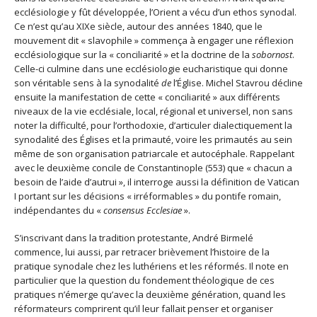
ecclésiologie y fût développée, l’Orient a vécu d’un ethos synodal.
Ce n’est qu’au XIXe siècle, autour des années 1840, que le
mouvement dit « slavophile » commença à engager une réflexion
ecclésiologique sur la « conciliarité » et la doctrine de la
sobornost
.
Celle-ci culmine dans une ecclésiologie eucharistique qui donne
son véritable sens à la synodalité
de
l’Église. Michel Stavrou décline
ensuite la manifestation de cette « conciliarité » aux différents
niveaux de la vie ecclésiale, local, régional et universel, non sans
noter la difficulté, pour l’orthodoxie, d’articuler dialectiquement la
synodalité des Églises et la primauté, voire les primautés au sein
même de son organisation patriarcale et autocéphale. Rappelant
avec le deuxième concile de Constantinople (553) que « chacun a
besoin de l’aide d’autrui », il interroge aussi la définition de Vatican
I portant sur les décisions « irréformables » du pontife romain,
indépendantes du «
consensus Ecclesiae
».
S’inscrivant dans la tradition protestante, André Birmelé
commence, lui aussi, par retracer brièvement l’histoire de la
pratique synodale chez les luthériens et les réformés. Il note en
particulier que la question du fondement théologique de ces
pratiques n’émerge qu’avec la deuxième génération, quand les
réformateurs comprirent qu’il leur fallait penser et organiser