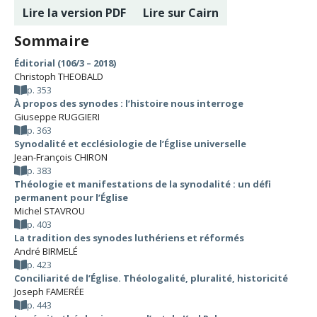
Lire la version PDF
Lire sur Cairn
Sommaire
Éditorial (106/3 – 2018)
Christoph THEOBALD
p. 353
À propos des synodes : l’histoire nous interroge
Giuseppe RUGGIERI
p. 363
Synodalité et ecclésiologie de l’Église universelle
Jean-François CHIRON
p. 383
Théologie et manifestations de la synodalité : un défi
permanent pour l’Église
Michel STAVROU
p. 403
La tradition des synodes luthériens et réformés
André BIRMELÉ
p. 423
Conciliarité de l’Église. Théologalité, pluralité, historicité
Joseph FAMERÉE
p. 443