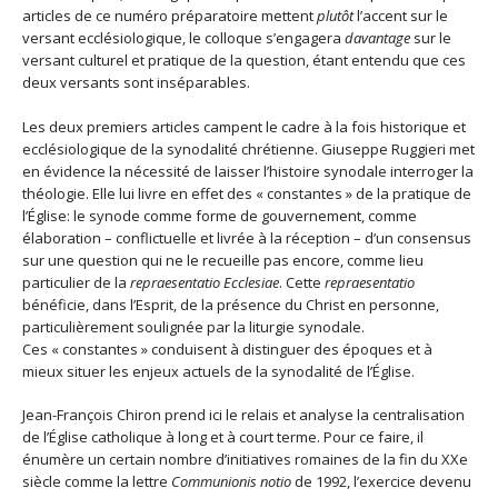
articles de ce numéro préparatoire mettent
plutôt
l’accent sur le
versant ecclésiologique, le colloque s’engagera
davantage
sur le
versant culturel et pratique de la question, étant entendu que ces
deux versants sont inséparables.
Les deux premiers articles campent le cadre à la fois historique et
ecclésiologique de la synodalité chrétienne. Giuseppe Ruggieri met
en évidence la nécessité de laisser l’histoire synodale interroger la
théologie. Elle lui livre en effet des « constantes » de la pratique de
l’Église: le synode comme forme de gouvernement, comme
élaboration – conflictuelle et livrée à la réception – d’un consensus
sur une question qui ne le recueille pas encore, comme lieu
particulier de la
repraesentatio Ecclesiae
. Cette
repraesentatio
bénéficie, dans l’Esprit, de la présence du Christ en personne,
particulièrement soulignée par la liturgie synodale.
Ces « constantes » conduisent à distinguer des époques et à
mieux situer les enjeux actuels de la synodalité de l’Église.
Jean-François Chiron prend ici le relais et analyse la centralisation
de l’Église catholique à long et à court terme. Pour ce faire, il
énumère un certain nombre d’initiatives romaines de la fin du XXe
siècle comme la lettre
Communionis notio
de 1992, l’exercice devenu