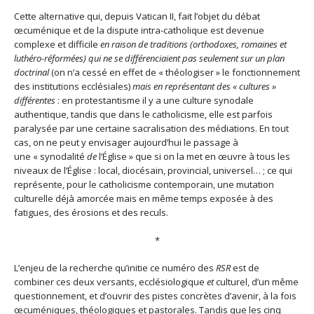
Cette alternative qui, depuis Vatican II, fait l’objet du débat
œcuménique et de la dispute intra-catholique est devenue
complexe et difficile
en raison de traditions (orthodoxes, romaines et
luthéro-réformées) qui ne se différenciaient pas seulement sur un plan
doctrinal
(on n’a cessé en effet de « théologiser » le fonctionnement
des institutions ecclésiales)
mais en représentant des « cultures »
différentes
: en protestantisme il y a une culture synodale
authentique, tandis que dans le catholicisme, elle est parfois
paralysée par une certaine sacralisation des médiations. En tout
cas, on ne peut y envisager aujourd’hui le passage à
une « synodalité
de
l’Église » que si on la met en œuvre à tous les
niveaux de l’Église : local, diocésain, provincial, universel… ; ce qui
représente, pour le catholicisme contemporain, une mutation
culturelle déjà amorcée mais en même temps exposée à des
fatigues, des érosions et des reculs.
*
L’enjeu de la recherche qu’initie ce numéro des
RSR
est de
combiner ces deux versants, ecclésiologique
et
culturel, d’un même
questionnement, et d’ouvrir des pistes concrètes d’avenir, à la fois
œcuméniques, théologiques et pastorales. Tandis que les cinq