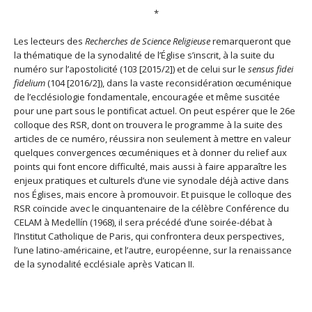
*
Les lecteurs des
Recherches de Science Religieuse
remarqueront que
la thématique de la synodalité de l’Église s’inscrit, à la suite du
numéro sur l’apostolicité (103 [2015/2]) et de celui sur le
sensus fidei
fidelium
(104 [2016/2]), dans la vaste reconsidération œcuménique
de l’ecclésiologie fondamentale, encouragée et même suscitée
pour une part sous le pontificat actuel. On peut espérer que le 26e
colloque des RSR, dont on trouvera le programme à la suite des
articles de ce numéro, réussira non seulement à mettre en valeur
quelques convergences œcuméniques et à donner du relief aux
points qui font encore difficulté, mais aussi à faire apparaître les
enjeux pratiques et culturels d’une vie synodale déjà active dans
nos Églises, mais encore à promouvoir. Et puisque le colloque des
RSR coïncide avec le cinquantenaire de la célèbre Conférence du
CELAM à Medellín (1968), il sera précédé d’une soirée-débat à
l’Institut Catholique de Paris, qui confrontera deux perspectives,
l’une latino-américaine, et l’autre, européenne, sur la renaissance
de la synodalité ecclésiale après Vatican II.