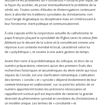
discute-t-il les problèmes du « consensus » social et poli- tique, de
la façon d’y accéder, de poser éventuellement le problème de la
vérité, etc. Toutes sortes d’études et d’interrogations continuent
donc à aborder les traditions synodales du christianisme, non
sous l’angle dogmatique ou disciplinaire mais en s’intéressant à
leur fonctionne- ment politique et communicationnel.
À cela s’ajoute enfin la conjoncture actuelle du catholicisme: le
pape François plaçant la synodalité de l’Église (avec le
sensus fidei
fidelium
) sur le devant de la scène et la considérant comme une
réponse à un contexte mondial et local, caractérisé selon lui
de « polyédrique », et soumis à une autre gestion du temps.
Avant d’en venir à la problématique du colloque, et donc de ce
numéro préparatoire, retenons qu’un des premiers fruits des
recherches historiques et œcuméniques du demi-siècle qui nous
sépare du Concile, est une clarification sémantique. L’utilisation
des termes « concile » et « synode » dépend évidemment de leur
contexte historique
et
confessionnel
; sur ce point les articles de ce
numéro apporteront toutes les précisions nécessaires et
rappelleront surtout qu’il est impossible de ramener la grande
diversité du phénomène synodal et conciliaire du christianisme à
un modèle unique. Les termes de « conciliarité » et