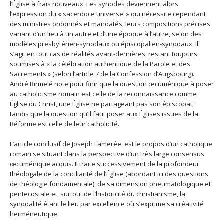
l’Église à frais nouveaux. Les synodes deviennent alors
l’expression du « sacerdoce universel » qui nécessite cependant
des ministres ordonnés et mandatés, leurs compositions précises
variant d’un lieu à un autre et d’une époque à l’autre, selon des
modèles presbytérien-synodaux ou épiscopalien-synodaux. Il
s’agit en tout cas de réalités avant-dernières, restant toujours
soumises à « la célébration authentique de la Parole et des
Sacrements » (selon l’article 7 de la Confession d’Augsbourg).
André Birmelé note pour finir que la question œcuménique à poser
au catholicisme romain est celle de la reconnaissance comme
Église du Christ, une Église ne partageant pas son épiscopat,
tandis que la question qu’il faut poser aux Églises issues de la
Réforme est celle de leur catholicité.
L’article conclusif de Joseph Famerée, est le propos d’un catholique
romain se situant dans la perspective d’un très large consensus
œcuménique acquis. Il traite successivement de la profondeur
théologale de la conciliarité de l’Église (abordant ici des questions
de théologie fondamentale), de sa dimension pneumatologique et
pentecostale et, surtout de l’historicité du christianisme, la
synodalité étant le lieu par excellence où s’exprime sa créativité
herméneutique.