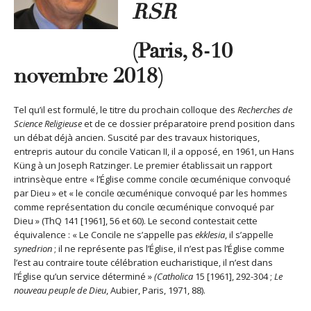
RSR
(Paris, 8-10
novembre 2018)
Tel qu’il est formulé, le titre du prochain colloque des
Recherches de
Science Religieuse
et de ce dossier préparatoire prend position dans
un débat déjà ancien. Suscité par des travaux historiques,
entrepris autour du concile Vatican II, il a opposé, en 1961, un Hans
Küng à un Joseph Ratzinger. Le premier établissait un rapport
intrinsèque entre « l’Église comme concile œcuménique convoqué
par Dieu » et « le concile œcuménique convoqué par les hommes
comme représentation du concile œcuménique convoqué par
Dieu » (ThQ 141 [1961], 56 et 60). Le second contestait cette
équivalence : « Le Concile ne s’appelle pas
ekklesia
, il s’appelle
synedrion
; il ne représente pas l’Église, il n’est pas l’Église comme
l’est au contraire toute célébration eucharistique, il n’est dans
l’Église qu’un service déterminé »
(Catholica
15 [1961], 292-304 ;
Le
nouveau peuple de Dieu
, Aubier, Paris, 1971, 88).