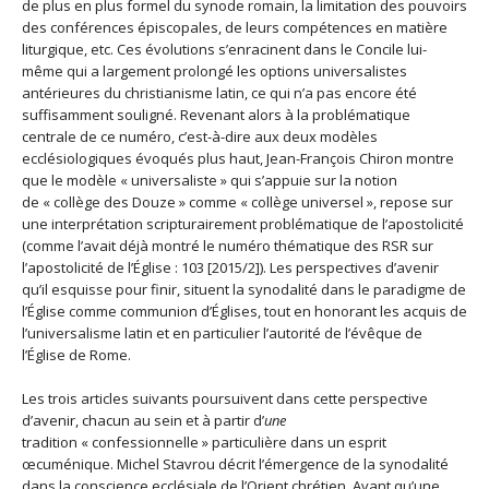
de plus en plus formel du synode romain, la limitation des pouvoirs
des conférences épiscopales, de leurs compétences en matière
liturgique, etc. Ces évolutions s’enracinent dans le Concile lui-
même qui a largement prolongé les options universalistes
antérieures du christianisme latin, ce qui n’a pas encore été
suffisamment souligné. Revenant alors à la problématique
centrale de ce numéro, c’est-à-dire aux deux modèles
ecclésiologiques évoqués plus haut, Jean-François Chiron montre
que le modèle « universaliste » qui s’appuie sur la notion
de « collège des Douze » comme « collège universel », repose sur
une interprétation scripturairement problématique de l’apostolicité
(comme l’avait déjà montré le numéro thématique des RSR sur
l’apostolicité de l’Église : 103 [2015/2]). Les perspectives d’avenir
qu’il esquisse pour finir, situent la synodalité dans le paradigme de
l’Église comme communion d’Églises, tout en honorant les acquis de
l’universalisme latin et en particulier l’autorité de l’évêque de
l’Église de Rome.
Les trois articles suivants poursuivent dans cette perspective
d’avenir, chacun au sein et à partir d’
une
tradition « confessionnelle » particulière dans un esprit
œcuménique. Michel Stavrou décrit l’émergence de la synodalité
dans la conscience ecclésiale de l’Orient chrétien. Avant qu’une