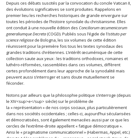
Depuis ces débats suscités par la convocation du concile Vatican II,
des évolutions significatives se sont produites. Rappelons en
premier lieu les recherches historiques de grande envergure sur
toutes les périodes de l’histoire synodale du christianisme. Elles
ont conduit à une nouvelle édition des
Conciliorum œcumenicorum
generaliumque Decreta
(COGD). Publiés sous l’égide de l’
Istituto per
science religiose
de Bologna, les six volumes de cette édition
réunissent pour la première fois tous les textes synodaux des
grandes traditions chrétiennes. L’intérêt œcuménique de cette
collection saute aux yeux : les traditions orthodoxes, romaines et
luthéro-réformées, rassemblées dans ces volumes, diffèrent
certes profondément dans leur approche de la synodalité mais
peuvent aussi s’interroger et sans doute mutuellement se
féconder.
Notons par ailleurs que la philosophie politique s’interroge (depuis
le XIV<sup>e</sup> siècle) sur le problème de
la « représentation » de nos corps sociaux, plus particulièrement
dans nos sociétés occidentales ; celles-ci, aujourd’hui sécularisées
et démocratisées, sont également menacées aussi par ce que les
cercles de l’extrême-droite appellent « fatigue démocratique ».
Ainsi le « pragmatisme communicationnel » (Habermas, Appel, etc.)