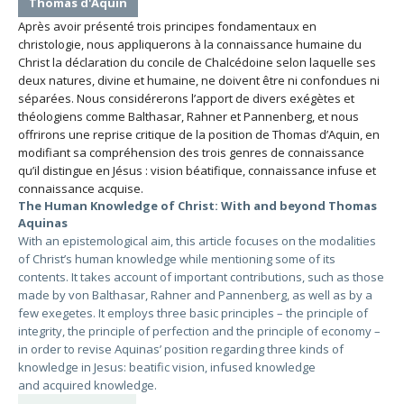
Thomas d'Aquin
Après avoir présenté trois principes fondamentaux en
christologie, nous appliquerons à la connaissance humaine du
Christ la déclaration du concile de Chalcédoine selon laquelle ses
deux natures, divine et humaine, ne doivent être ni confondues ni
séparées. Nous considérerons l’apport de divers exégètes et
théologiens comme Balthasar, Rahner et Pannenberg, et nous
offrirons une reprise critique de la position de Thomas d’Aquin, en
modifiant sa compréhension des trois genres de connaissance
qu’il distingue en Jésus : vision béatifique, connaissance infuse et
connaissance acquise.
The Human Knowledge of Christ: With and beyond Thomas
Aquinas
With an epistemological aim, this article focuses on the modalities
of Christ’s human knowledge while mentioning some of its
contents. It takes account of important contributions, such as those
made by von Balthasar, Rahner and Pannenberg, as well as by a
few exegetes. It employs three basic principles – the principle of
integrity, the principle of perfection and the principle of economy –
in order to revise Aquinas’ position regarding three kinds of
knowledge in Jesus: beatific vision, infused knowledge
and acquired knowledge.