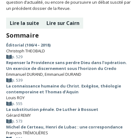
question d’actualité, ou encore de poursuivre un débat suscité par
un précédent dossier de la Revue.
Lire la suite
Lire sur Cairn
Sommaire
Éditorial (106/4 – 2018)
Christoph THEOBALD
p. 529
Repenser la Providence sans perdre Dieu dans l’opération.
Un exercice de discernement sous l’horizon du Credo
Emmanuel DURAND
,
Emmanuel DURAND
p. 539
La connaissance humaine du Christ. Exégèse, théologie
contemporaine et Thomas d’Aquin
Louis ROY
p. 555
La substitution pénale. De Luther à Bossuet
Gérard REMY
p. 573
Michel de Certeau, Henri de Lubac : une correspondance
François TRÉMOLIÈRES