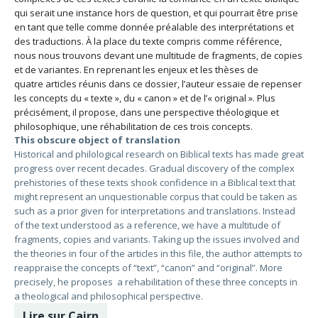
qui serait une instance hors de question, et qui pourrait être prise
en tant que telle comme donnée préalable des interprétations et
des traductions. À la place du texte compris comme référence,
nous nous trouvons devant une multitude de fragments, de copies
et de variantes. En reprenant les enjeux et les thèses de
quatre articles réunis dans ce dossier, l’auteur essaie de repenser
les concepts du « texte », du « canon » et de l’« original ». Plus
précisément, il propose, dans une perspective théologique et
philosophique, une réhabilitation de ces trois concepts.
This obscure object of translation
Historical and philological research on Biblical texts has made great
progress over recent decades. Gradual discovery of the complex
prehistories of these texts shook confidence in a Biblical text that
might represent an unquestionable corpus that could be taken as
such as a prior given for interpretations and translations. Instead
of the text understood as a reference, we have a multitude of
fragments, copies and variants. Taking up the issues involved and
the theories in four of the articles in this file, the author attempts to
reappraise the concepts of “text”, “canon” and “original”. More
precisely, he proposes a rehabilitation of these three concepts in
a theological and philosophical perspective.
Lire sur Cairn