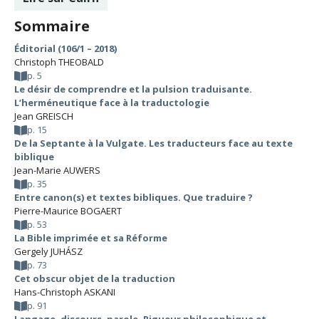
Sommaire
Éditorial (106/1 – 2018)
Christoph THEOBALD
p. 5
Le désir de comprendre et la pulsion traduisante.
L’herméneutique face à la traductologie
Jean GREISCH
p. 15
De la Septante à la Vulgate. Les traducteurs face au texte
biblique
Jean-Marie AUWERS
p. 35
Entre canon(s) et textes bibliques. Que traduire ?
Pierre-Maurice BOGAERT
p. 53
La Bible imprimée et sa Réforme
Gergely JUHÁSZ
p. 73
Cet obscur objet de la traduction
Hans-Christoph ASKANI
p. 91