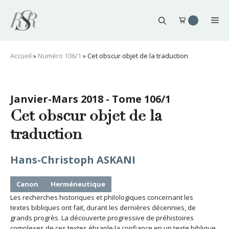
Aller
au
Me
contenu
Accueil
»
Numéro 106/1
»
Cet obscur objet de la traduction
Janvier-Mars 2018 - Tome 106/1
Cet obscur objet de la
traduction
Hans-Christoph ASKANI
Canon
Herméneutique
Les recherches historiques et philologiques concernant les
textes bibliques ont fait, durant les dernières décennies, de
grands progrès. La découverte progressive de préhistoires
complexes de ces textes ébranle la confiance en un texte biblique