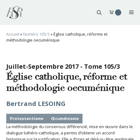
Aller
au
Me
contenu
Accueil
»
Numéro 105/3
»
Église catholique, réforme et
méthodologie oecuménique
Juillet-Septembre 2017 - Tome 105/3
Église catholique, réforme et
méthodologie oecuménique
Bertrand LESOING
Protestantisme
Œcuménisme
La méthodologie du consensus différencié, mise en œuvre dans le
dialogue luthéro-catholique, a permis d’obtenir un accord
historique sur la justification. Elle a d’ores et déjà pu être appliquée