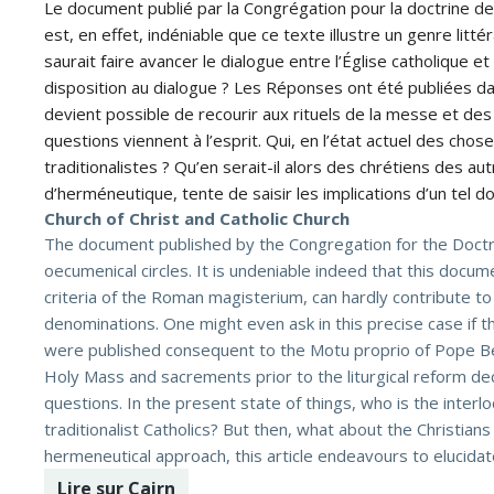
Le document publié par la Congrégation pour la doctrine de l
est, en effet, indéniable que ce texte illustre un genre litté
saurait faire avancer le dialogue entre l’Église catholique 
disposition au dialogue ? Les Réponses ont été publiées dans
devient possible de recourir aux rituels de la messe et des 
questions viennent à l’esprit. Qui, en l’état actuel des chos
traditionalistes ? Qu’en serait-il alors des chrétiens des au
d’herméneutique, tente de saisir les implications d’un tel 
Church of Christ and Catholic Church
The document published by the Congregation for the Doctrine
oecumenical circles. It is undeniable indeed that this docum
criteria of the Roman magisterium, can hardly contribute to
denominations. One might even ask in this precise case if t
were published consequent to the Motu proprio of Pope Benedi
Holy Mass and sacrements prior to the liturgical reform dec
questions. In the present state of things, who is the interloc
traditionalist Catholics? But then, what about the Christian
hermeneutical approach, this article endeavours to elucidat
Lire sur Cairn