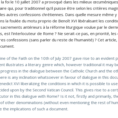
a foi le 10 juillet 2007 a provoqué dans les milieux œcuméniques u
raire qui, pour traditionnel qu’il puisse être selon les critères mag
et les autres confessions chrétiennes. Dans quelle mesure même y a-
 la foulée du motu proprio de Benoît XVI libéralisant les conditio
sacrements antérieurs à la réforme liturgique voulue par le derni
es, est l’interlocuteur de Rome ? Ne serait-ce pas, en priorité, les
tres confessions (sans parler du reste de l’humanité) ? Cet article,
document.
 of the Faith on the 10th of July 2007 gave rise to an evident p
ent illustrates a literary genre which, however traditional it may 
 progress in the dialogue between the Catholic Church and the ot
here is any inclination whatsoever in favour of dialogue in this d
ct XVI liberalizing the conditions in which it is possible to use 
ided upon by the Second Vatican Council. This gives rise to a cer
utor in this dialogue with Rome? Is it not, firstly and primarily, th
s of other denominations (without even mentioning the rest of huma
e the implications of such a document.