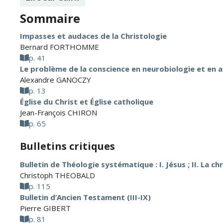
Sommaire
Impasses et audaces de la Christologie
Bernard FORTHOMME
p. 41
Le problème de la conscience en neurobiologie et en 
Alexandre GANOCZY
p. 13
Église du Christ et Église catholique
Jean-François CHIRON
p. 65
Bulletins critiques
Bulletin de Théologie systématique : I. Jésus ; II. La ch
Christoph THEOBALD
p. 115
Bulletin d’Ancien Testament (III-IX)
Pierre GIBERT
p. 81