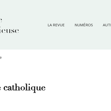
e
LA REVUE
NUMÉROS
AUT
ieuse
ue
e catholique