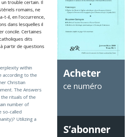
n trouble certain. Il
istériels romains, ne
t-il, en l’occurrence,
ns dans lesquelles il
er concile. Certaines
 catholiques dits
 à partir de questions
erplexity within
Acheter
be according to the
her Christian
ce numéro
ocument. The Answers
the rituals of the
tain number of
e so-called
nity)? Utilizing a
S’abonner