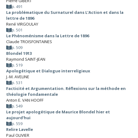
Pierre GIBERT
p. 491
La problématique du Surnaturel dans L’Action et dans la
lettre de 1896
René VIRGOULAY
p. 501
Le Phénoménisme dans la Lettre de 1896
Claude TROISFONTAINES
p. 509
Blondel 1913
Raymond SAINT-JEAN
p. 519
Apologétique et Dialogue interreligieux
J.-M. AVELINE
p. 531
Facticité et Argumentation. Réflexions sur la méthode en
théologie fondamentale
Anton E. VAN HOOFF
p. 549
Le projet apologétique de Maurice Blondel hier et
aujourd’hui
p. 559
Relire Lavelle
Paul OLIVIER