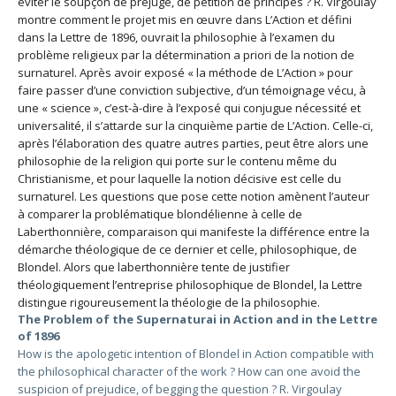
éviter le soupçon de préjugé, de pétition de principes ? R. Virgoulay
montre comment le projet mis en œuvre dans L’Action et défini
dans la Lettre de 1896, ouvrait la philosophie à l’examen du
problème religieux par la détermination a priori de la notion de
surnaturel. Après avoir exposé « la méthode de L’Action » pour
faire passer d’une conviction subjective, d’un témoignage vécu, à
une « science », c’est-à-dire à l’exposé qui conjugue nécessité et
universalité, il s’attarde sur la cinquième partie de L’Action. Celle-ci,
après l’élaboration des quatre autres parties, peut être alors une
philosophie de la religion qui porte sur le contenu même du
Christianisme, et pour laquelle la notion décisive est celle du
surnaturel. Les questions que pose cette notion amènent l’auteur
à comparer la problématique blondélienne à celle de
Laberthonnière, comparaison qui manifeste la différence entre la
démarche théologique de ce dernier et celle, philosophique, de
Blondel. Alors que laberthonnière tente de justifier
théologiquement l’entreprise philosophique de Blondel, la Lettre
distingue rigoureusement la théologie de la philosophie.
The Problem of the Supernaturai in Action and in the Lettre
of 1896
How is the apologetic intention of Blondel in Action compatible with
the philosophical character of the work ? How can one avoid the
suspicion of prejudice, of begging the question ? R. Virgoulay