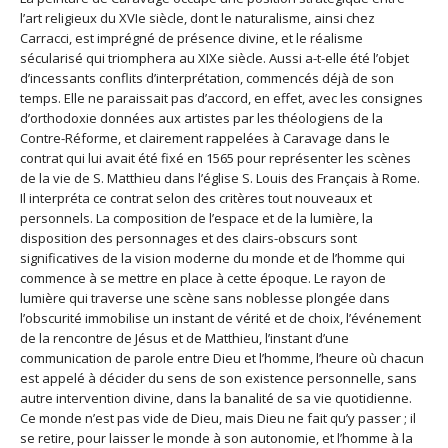
l’art religieux du XVIe siècle, dont le naturalisme, ainsi chez
Carracci, est imprégné de présence divine, et le réalisme
sécularisé qui triomphera au XIXe siècle. Aussi a-t-elle été l’objet
d’incessants conflits d’interprétation, commencés déjà de son
temps. Elle ne paraissait pas d’accord, en effet, avec les consignes
d’orthodoxie données aux artistes par les théologiens de la
Contre-Réforme, et clairement rappelées à Caravage dans le
contrat qui lui avait été fixé en 1565 pour représenter les scènes
de la vie de S. Matthieu dans l’église S. Louis des Français à Rome.
Il interpréta ce contrat selon des critères tout nouveaux et
personnels. La composition de l’espace et de la lumière, la
disposition des personnages et des clairs-obscurs sont
significatives de la vision moderne du monde et de l’homme qui
commence à se mettre en place à cette époque. Le rayon de
lumière qui traverse une scène sans noblesse plongée dans
l’obscurité immobilise un instant de vérité et de choix, l’événement
de la rencontre de Jésus et de Matthieu, l’instant d’une
communication de parole entre Dieu et l’homme, l’heure où chacun
est appelé à décider du sens de son existence personnelle, sans
autre intervention divine, dans la banalité de sa vie quotidienne.
Ce monde n’est pas vide de Dieu, mais Dieu ne fait qu’y passer ; il
se retire, pour laisser le monde à son autonomie, et l’homme à la