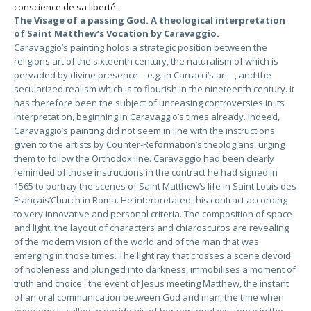
conscience de sa liberté.
The Visage of a passing God. A theological interpretation
of Saint Matthew’s Vocation by Caravaggio.
Caravaggio’s painting holds a strategic position between the
religions art of the sixteenth century, the naturalism of which is
pervaded by divine presence – e.g. in Carracci’s art –, and the
secularized realism which is to flourish in the nineteenth century. It
has therefore been the subject of unceasing controversies in its
interpretation, beginning in Caravaggio’s times already. Indeed,
Caravaggio’s painting did not seem in line with the instructions
given to the artists by Counter-Reformation’s theologians, urging
them to follow the Orthodox line. Caravaggio had been clearly
reminded of those instructions in the contract he had signed in
1565 to portray the scenes of Saint Matthew’s life in Saint Louis des
Français’Church in Roma. He interpretated this contract according
to very innovative and personal criteria. The composition of space
and light, the layout of characters and chiaroscuros are revealing
of the modern vision of the world and of the man that was
emerging in those times. The light ray that crosses a scene devoid
of nobleness and plunged into darkness, immobilises a moment of
truth and choice : the event of Jesus meeting Matthew, the instant
of an oral communication between God and man, the time when