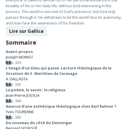
everyone is called to decide his of her personal existence in the
triviality of his or her daily life, without God intervening in the
process. This world is not void of God’s presence, but God only
passes through it. He withdraws to let the world face its autonomy,
and man face the awareness of his freedom.
Lire sur Gallica
Sommaire
Avant-propos
Joseph MOINGT
p. 329
L’image d’un Dieu qui passe. Lecture théologique de la
Vocation de S. Matthieu de Caravage
A. DALL’ASTA
p. 335
La poésie, le savoir, le religieux
Jean-Pierre JOSSUA
p. 369
Amorce d’une esthétique théologique chez Karl Rahner ?
Yves TOURENNE
p. 383
Du nouveau du côté du Denzinger
Bernard SESBOÜÉ