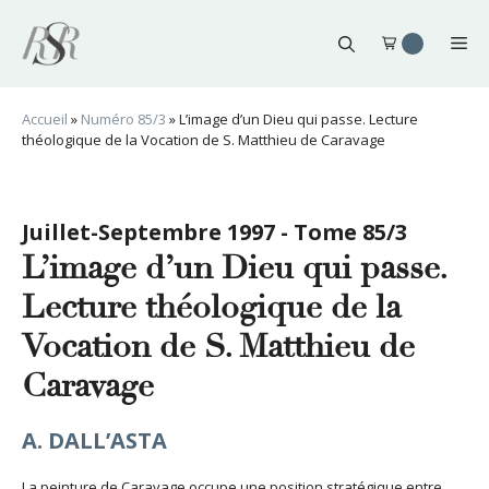
Aller
au
Me
contenu
Accueil
»
Numéro 85/3
»
L’image d’un Dieu qui passe. Lecture
théologique de la Vocation de S. Matthieu de Caravage
Juillet-Septembre 1997 - Tome 85/3
L’image d’un Dieu qui passe.
Lecture théologique de la
Vocation de S. Matthieu de
Caravage
A. DALL’ASTA
La peinture de Caravage occupe une position stratégique entre