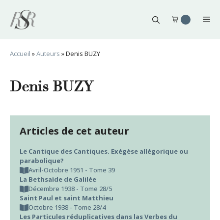
Aller
au
Me
contenu
Accueil
»
Auteurs
»
Denis BUZY
Denis BUZY
Articles de cet auteur
Le Cantique des Cantiques. Exégèse allégorique ou
parabolique?
Avril-Octobre 1951 - Tome 39
La Bethsaïde de Galilée
Décembre 1938 - Tome 28/5
Saint Paul et saint Matthieu
Octobre 1938 - Tome 28/4
Les Particules réduplicatives dans las Verbes du