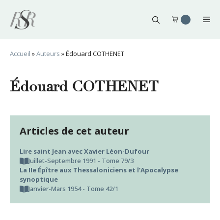
Aller
au
Me
contenu
Accueil
»
Auteurs
»
Édouard COTHENET
Édouard COTHENET
Articles de cet auteur
Lire saint Jean avec Xavier Léon-Dufour
Juillet-Septembre 1991 - Tome 79/3
La IIe Épître aux Thessaloniciens et l’Apocalypse
synoptique
Janvier-Mars 1954 - Tome 42/1