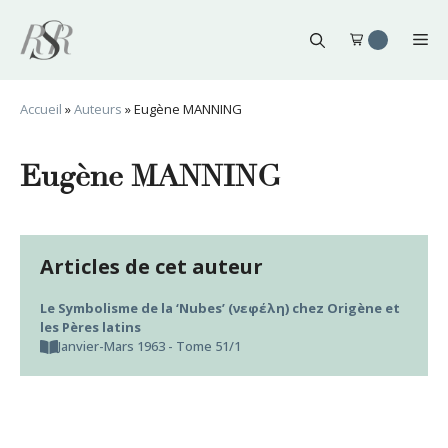
Aller
au
Me
contenu
Accueil
»
Auteurs
»
Eugène MANNING
Eugène MANNING
Articles de cet auteur
Le Symbolisme de la ‘Nubes’ (νεφέλη) chez Origène et
les Pères latins
Janvier-Mars 1963 - Tome 51/1