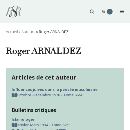
Aller
au
Me
contenu
Accueil
»
Auteurs
»
Roger ARNALDEZ
Roger ARNALDEZ
Articles de cet auteur
Influences juives dans la pensée musulmane
Octobre-Décembre 1978 - Tome 66/4
Bulletins critiques
Islamologie
Janvier-Mars 1994 - Tome 82/1