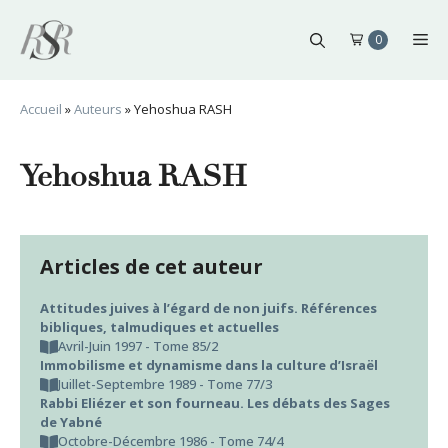
Aller
au
Me
0
contenu
Accueil
»
Auteurs
»
Yehoshua RASH
Yehoshua RASH
Articles de cet auteur
Attitudes juives à l’égard de non juifs. Références
bibliques, talmudiques et actuelles
Avril-Juin 1997 - Tome 85/2
Immobilisme et dynamisme dans la culture d’Israël
Juillet-Septembre 1989 - Tome 77/3
Rabbi Eliézer et son fourneau. Les débats des Sages
de Yabné
Octobre-Décembre 1986 - Tome 74/4