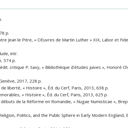
p.
78 p.
tre Jean le Pitre, « OEuvres de Martin Luther » XIX, Labor et Fid
ude, intr.
, 574 p.
édit. critique P. Savy, « Bibliothèque d’études juives », Honoré C
 Genève, 2017, 228 p.
e liberté, « Histoire », Éd. du Cerf, Paris, 2013, 638 p.
orables, « Histoire », Éd. du Cerf, Paris, 2013, 625 p.
s débuts de la Réforme en Romandie, « Nugae Numisticae », Brep
ligion, Politics, and the Public Sphere in Early Modern England, B