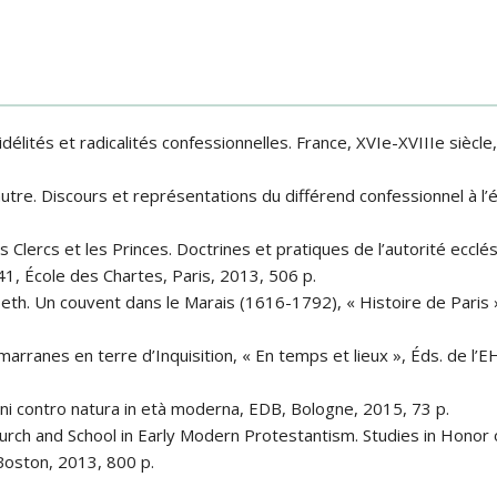
 Fidélités et radicalités confessionnelles. France, XVIe-XVIIIe siècl
’autre. Discours et représentations du différend confessionnel à 
 Clercs et les Princes. Doctrines et pratiques de l’autorité ecclé
1, École des Chartes, Paris, 2013, 506 p.
th. Un couvent dans le Marais (1616-1792), « Histoire de Paris »
arranes en terre d’Inquisition, « En temps et lieux », Éds. de l’E
imini contro natura in età moderna, EDB, Bologne, 2015, 73 p.
Church and School in Early Modern Protestantism. Studies in Honor o
/Boston, 2013, 800 p.