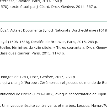
orteresse, Salvator, Paris, 2014, 350 p.
78), texte établi par J. Céard, Droz, Genève, 2014, 567 p.
(Éds.), Acta et Documenta Synodi Nationalis Dordrechtanae (1618
-Royal (1608-1638), Desclée de Brouwer, Paris, 2015, 263 p.
tuelles féminines du xviie siècle, « Titres courants », Droz, Genè
, Classiques Garnier, Paris, 2015, 1143 p.
de Limoges de 1783, Droz, Genève, 2015, 283 p.
re qui a changé l’Europe : Cérémonies religieuses du monde de Ber
tutionnel de l’Isère (1793-1802), évêque concordataire de Dijon
0. Un mystique jésuite contre vents et marées, Lessius, Namur/Pa