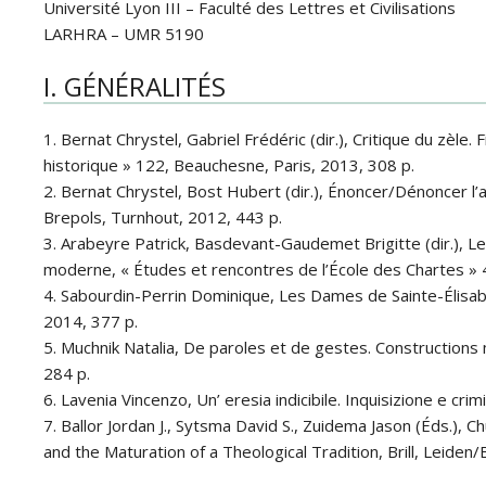
Université Lyon III – Faculté des Lettres et Civilisations
LARHRA – UMR 5190
I. GÉNÉRALITÉS
1. Bernat Chrystel, Gabriel Frédéric (dir.), Critique du zèle.
historique » 122, Beauchesne, Paris, 2013, 308 p.
2. Bernat Chrystel, Bost Hubert (dir.), Énoncer/Dénoncer l
Brepols, Turnhout, 2012, 443 p.
3. Arabeyre Patrick, Basdevant-Gaudemet Brigitte (dir.), Les
moderne, « Études et rencontres de l’École des Chartes » 4
4. Sabourdin-Perrin Dominique, Les Dames de Sainte-Élisabe
2014, 377 p.
5. Muchnik Natalia, De paroles et de gestes. Constructions m
284 p.
6. Lavenia Vincenzo, Un’ eresia indicibile. Inquisizione e cr
7. Ballor Jordan J., Sytsma David S., Zuidema Jason (Éds.), 
and the Maturation of a Theological Tradition, Brill, Leiden