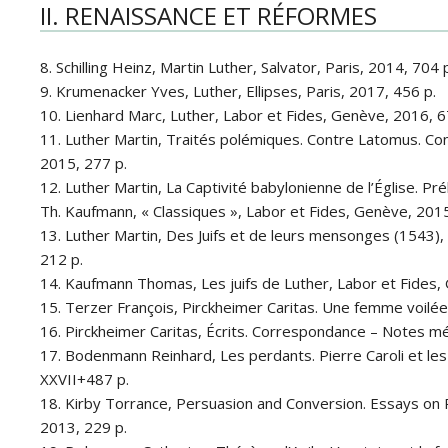
II. RENAISSANCE ET RÉFORMES
8. Schilling Heinz, Martin Luther, Salvator, Paris, 2014, 704 
9. Krumenacker Yves, Luther, Ellipses, Paris, 2017, 456 p.
10. Lienhard Marc, Luther, Labor et Fides, Genève, 2016, 6
11. Luther Martin, Traités polémiques. Contre Latomus. Con
2015, 277 p.
12. Luther Martin, La Captivité babylonienne de l’Église. Prél
Th. Kaufmann, « Classiques », Labor et Fides, Genève, 2015
13. Luther Martin, Des Juifs et de leurs mensonges (1543), 
212 p.
14. Kaufmann Thomas, Les juifs de Luther, Labor et Fides,
15. Terzer François, Pirckheimer Caritas. Une femme voilée d
16. Pirckheimer Caritas, Écrits. Correspondance – Notes mém
17. Bodenmann Reinhard, Les perdants. Pierre Caroli et le
XXVII+487 p.
18. Kirby Torrance, Persuasion and Conversion. Essays on Re
2013, 229 p.