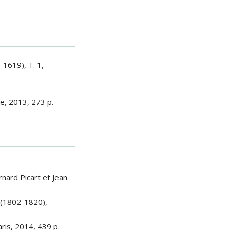
-1619), T. 1,
ve, 2013, 273 p.
nard Picart et Jean
 (1802-1820),
ris, 2014, 439 p.