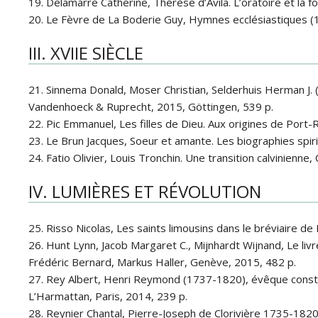
19. Delamarre Catherine, Thérèse d’Avila. L’oratoire et la f
20. Le Fèvre de La Boderie Guy, Hymnes ecclésiastiques (15
III. XVIIE SIÈCLE
21. Sinnema Donald, Moser Christian, Selderhuis Herman J. 
Vandenhoeck & Ruprecht, 2015, Göttingen, 539 p.
22. Pic Emmanuel, Les filles de Dieu. Aux origines de Port
23. Le Brun Jacques, Soeur et amante. Les biographies spiri
24. Fatio Olivier, Louis Tronchin. Une transition calvinienne
IV. LUMIÈRES ET RÉVOLUTION
25. Risso Nicolas, Les saints limousins dans le bréviaire 
26. Hunt Lynn, Jacob Margaret C., Mijnhardt Wijnand, Le liv
Frédéric Bernard, Markus Haller, Genève, 2015, 482 p.
27. Rey Albert, Henri Reymond (1737-1820), évêque consti
L’Harmattan, Paris, 2014, 239 p.
28. Reynier Chantal, Pierre-Joseph de Clorivière 1735-182