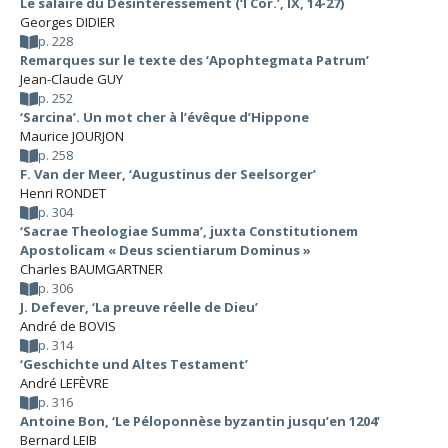
Le salaire du Désintéressement (‘I Cor.’, IX, 14-27)
Georges DIDIER
p. 228
Remarques sur le texte des ‘Apophtegmata Patrum’
Jean-Claude GUY
p. 252
‘Sarcina’. Un mot cher à l’évêque d’Hippone
Maurice JOURJON
p. 258
F. Van der Meer, ‘Augustinus der Seelsorger’
Henri RONDET
p. 304
‘Sacrae Theologiae Summa’, juxta Constitutionem
Apostolicam « Deus scientiarum Dominus »
Charles BAUMGARTNER
p. 306
J. Defever, ‘La preuve réelle de Dieu’
André de BOVIS
p. 314
‘Geschichte und Altes Testament’
André LEFÈVRE
p. 316
Antoine Bon, ‘Le Péloponnèse byzantin jusqu’en 1204’
Bernard LEIB