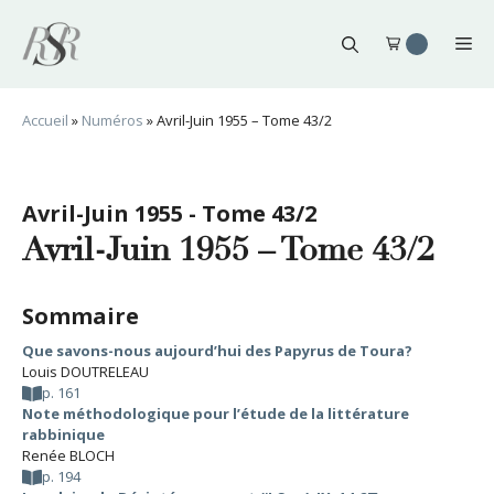
Aller
au
Me
contenu
Accueil
»
Numéros
»
Avril-Juin 1955 – Tome 43/2
Avril-Juin 1955 - Tome 43/2
Avril-Juin 1955 – Tome 43/2
Sommaire
Que savons-nous aujourd’hui des Papyrus de Toura?
Louis DOUTRELEAU
p. 161
Note méthodologique pour l’étude de la littérature
rabbinique
Renée BLOCH
p. 194