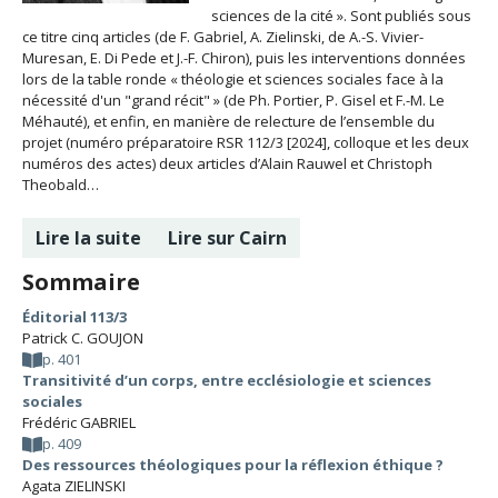
sciences de la cité ». Sont publiés sous
ce titre cinq articles (de F. Gabriel, A. Zielinski, de A.-S. Vivier-
Muresan, E. Di Pede et J.-F. Chiron), puis les interventions données
lors de la table ronde « théologie et sciences sociales face à la
nécessité d'un "grand récit" » (de Ph. Portier, P. Gisel et F.-M. Le
Méhauté), et enfin, en manière de relecture de l’ensemble du
projet (numéro préparatoire RSR 112/3 [2024], colloque et les deux
numéros des actes) deux articles d’Alain Rauwel et Christoph
Theobald…
Lire la suite
Lire sur Cairn
Sommaire
Éditorial 113/3
Patrick C. GOUJON
p. 401
Transitivité d’un corps, entre ecclésiologie et sciences
sociales
Frédéric GABRIEL
p. 409
Des ressources théologiques pour la réflexion éthique ?
Agata ZIELINSKI