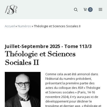
Aller
au
Me
0
contenu
Accueil
»
Numéros
»
Théologie et Sciences Sociales II
Juillet-Septembre 2025 - Tome 113/3
Théologie et Sciences
Sociales II
Comme cela avait été annoncé dans
l’éditorial du numéro précédent,
présentant la première partie des
actes du colloque des
RSR
« Théologie
et Sciences sociales » (Paris, 14-16
novembre 2024), il n’y aura pas ici de
développement pour décliner le
troisième et dernier axe, « théologie et