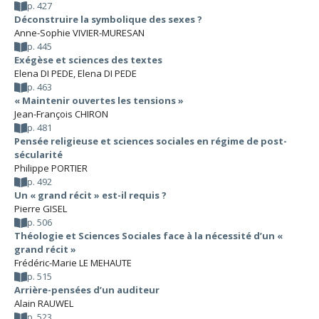
p. 427
Déconstruire la symbolique des sexes ?
Anne-Sophie VIVIER-MURESAN
p. 445
Exégèse et sciences des textes
Elena DI PEDE
,
Elena DI PEDE
p. 463
« Maintenir ouvertes les tensions »
Jean-François CHIRON
p. 481
Pensée religieuse et sciences sociales en régime de post-
sécularité
Philippe PORTIER
p. 492
Un « grand récit » est-il requis ?
Pierre GISEL
p. 506
Théologie et Sciences Sociales face à la nécessité d’un «
grand récit »
Frédéric-Marie LE MEHAUTE
p. 515
Arrière-pensées d’un auditeur
Alain RAUWEL
p. 523