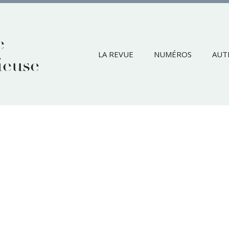
e
LA REVUE
NUMÉROS
AUT
ieuse
rouver votre contenu. Essayez en lançant une recherche.