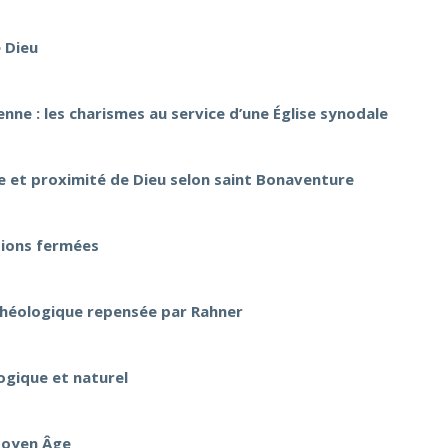
 Dieu
enne : les charismes au service d’une Église synodale
hie et proximité de Dieu selon saint Bonaventure
tions fermées
théologique repensée par Rahner
ogique et naturel
 Moyen Âge