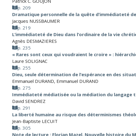
Patrick C. GOUJON
p. 209
Dramatique personnelle de la quête d’immédiateté de
Jacques NUSSBAUMER
p. 219
L’immédiateté de Dieu dans l’ordinaire de la vie chréti
Agnès DESMAZIERES
p. 235
« Rares sont ceux qui voudraient le croire » : hiérarc
Laure SOLIGNAC
p. 255
Dieu, seule détermination de l’espérance en des situa
Emmanuel DURAND
,
Emmanuel DURAND
p. 275
Immédiateté médiatisée ou la médiation du langage 
David SENDREZ
p. 291
La liberté humaine au risque des déterminismes théol
Jean-Baptiste LECUIT
p. 305
Note de lecture : Florian Mazel, Nouvelle histoire du