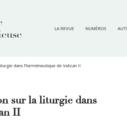
e
LA REVUE
NUMÉROS
AUT
ieuse
 liturgie dans l’herméneutique de Vatican II
n sur la liturgie dans
an II