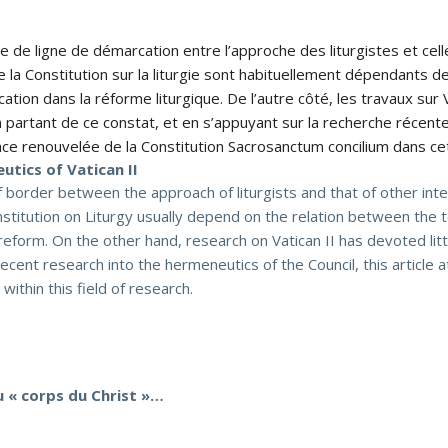
te de ligne de démarcation entre l’approche des liturgistes et cel
 la Constitution sur la liturgie sont habituellement dépendants de 
ion dans la réforme liturgique. De l’autre côté, les travaux sur V
 En partant de ce constat, et en s’appuyant sur la recherche récen
lace renouvelée de la Constitution Sacrosanctum concilium dans ce
utics of Vatican II
of border between the approach of liturgists and that of other int
stitution on Liturgy usually depend on the relation between the t
al reform. On the other hand, research on Vatican II has devoted lit
recent research into the hermeneutics of the Council, this articl
ithin this field of research.
u « corps du Christ »…