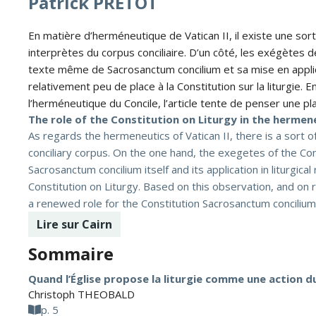
Patrick PRÉTOT
En matière d’herméneutique de Vatican II, il existe une sor
interprètes du corpus conciliaire. D’un côté, les exégètes de
texte même de Sacrosanctum concilium et sa mise en applicat
relativement peu de place à la Constitution sur la liturgie.
l’herméneutique du Concile, l’article tente de penser une p
The role of the Constitution on Liturgy in the hermene
As regards the hermeneutics of Vatican II, there is a sort 
conciliary corpus. On the one hand, the exegetes of the Con
Sacrosanctum concilium itself and its application in liturgic
Constitution on Liturgy. Based on this observation, and on 
a renewed role for the Constitution Sacrosanctum concilium w
Lire sur Cairn
Sommaire
Quand l’Église propose la liturgie comme une action d
Christoph THEOBALD
p. 5