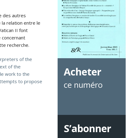
le des autres
la relation entre le
atican II font
te concernant
tte recherche.
erpreters of the
ext of the
Acheter
tle work to the
e attempts to propose
ce numéro
S’abonner