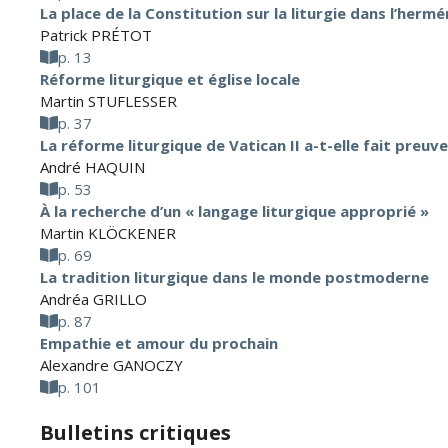
La place de la Constitution sur la liturgie dans l’herm
Patrick PRÉTOT
p. 13
Réforme liturgique et église locale
Martin STUFLESSER
p. 37
La réforme liturgique de Vatican II a-t-elle fait preuve
André HAQUIN
p. 53
À la recherche d’un « langage liturgique approprié »
Martin KLÖCKENER
p. 69
La tradition liturgique dans le monde postmoderne
Andréa GRILLO
p. 87
Empathie et amour du prochain
Alexandre GANOCZY
p. 101
Bulletins critiques