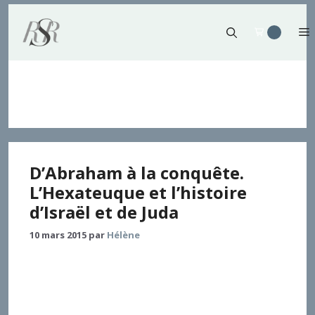
Aller
au
contenu
Abraham
D’Abraham à la conquête.
L’Hexateuque et l’histoire
d’Israël et de Juda
10 mars 2015
par
Hélène
L’histoire des origines d’Israël telle qu’elle se
présente dans le Pentateuque, allant des Patriarches
jusqu’à l’Exode, est une construction éphémère de
l’époque perse. Si c’est l’époque perse qui est décisive