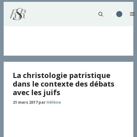
Aller
au
contenu
antijudaïsme
La christologie patristique
dans le contexte des débats
avec les juifs
21 mars 2017
par
Hélène
Dans quelle mesure la christologie patristique a-t-
elle pu alimenter une hostilité de fond entre
chrétiens et juifs ? Après avoir rappelé quelques
évolutions qui ont marqué la recherche