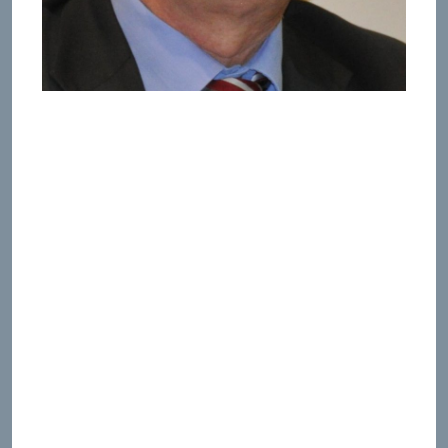
LA CHRISTOLOGIE APRÈS AUSCHWITZ UN PROGRAMME
Dans l’éditorial du dossier Christianisme et judaïsme
depuis Nostra ætate (RSR 103/3 [2015], 323), nous
avions annoncé d’emblée que nous ne pourrions en
rester à ce bilan. S’imposait alors de revenir sur la
question christologique, tenue trop en retrait du
faisceau de thèmes abordés dans ce numéro de 2015.
Elle en représentait pourtant le centre secret,
déterminant en définitive les rapports, ô combien
complexes, entre juifs et chrétiens. Or, à regarder de
près les évolutions de la christologie au XXe siècle, on
ne peut nier que l’inqualifiable « événement
d’Auschwitz » y avait déclenché comme des ondes de
choc. Touchant alors au cœur du judaïsme, comment
l’événement aurait pu ne pas atteindre aussi le
centre de l’identité chrétienne, interroger la
responsabilité des chrétiens et mettre gravement en