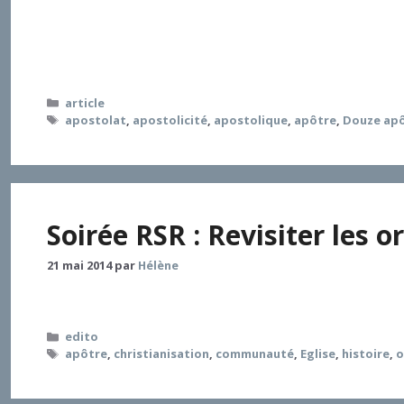
charismatique. Il est temps de réviser cette révisio
lumière du nouveau paradigme historique concernant 
Pères de l’Église.
Catégories
article
Étiquettes
apostolat
,
apostolicité
,
apostolique
,
apôtre
,
Douze ap
Soirée RSR : Revisiter les o
21 mai 2014
par
Hélène
Catégories
edito
Étiquettes
apôtre
,
christianisation
,
communauté
,
Eglise
,
histoire
,
o