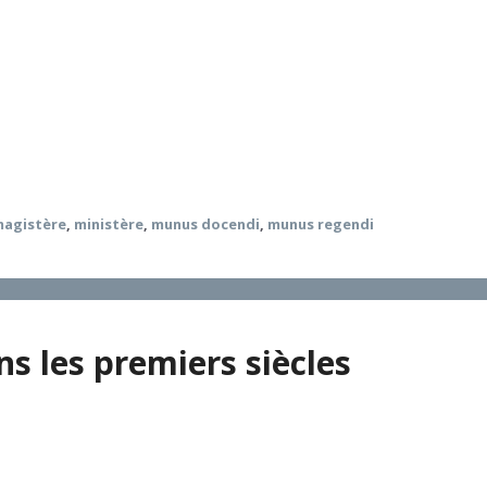
mes biens de salut. Deux dimensions se trouvent donc dessi
itue. La tradition catholique considère comme centrale l’im
 magistère, au service de l’authenticité du message. La lég
n nombre de « blocages » qui, dans l’histoire, ont pu affect
, du ministère comme du magistère. Il propose quelques pe
magistère
,
ministère
,
munus docendi
,
munus regendi
ns les premiers siècles
une apostolicité réservée aux seuls « Douze apôtres » fut re
ité historique de cette institution et préférant, à l’instar d