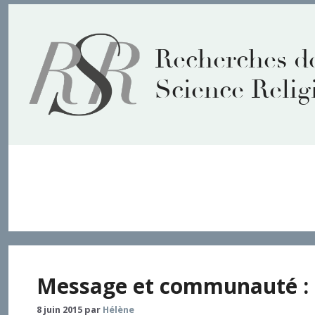
Aller
au
contenu
Recherches d
Science Relig
apôtre
Message et communauté : u
8 juin 2015
par
Hélène