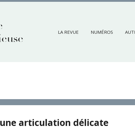
e
LA REVUE
NUMÉROS
AUT
ieuse
ne articulation délicate