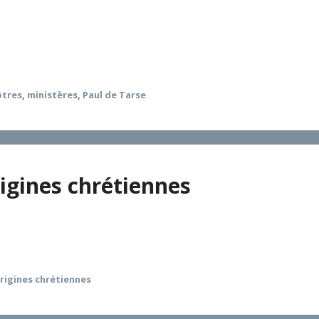
n, pour certes proposer une extension plus grande du concept
l’histoire des premières communautés et de la prise en com
ôtres
,
ministères
,
Paul de Tarse
rigines chrétiennes
rigines chrétiennes