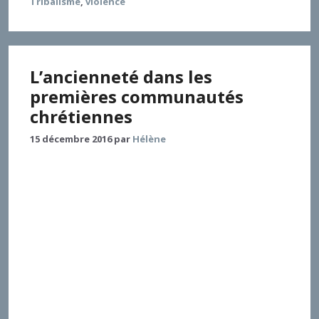
Tribalisme
,
violence
L’ancienneté dans les
premières communautés
chrétiennes
15 décembre 2016
par
Hélène
Quand se constituent les premières communautés
chrétiennes, le presbytérat, expression et
institutionnalisation du principe d’ancienneté,
apparaît alors comme une structure transversale aux
milieux grec et juif et non pas seulement comme un
modèle hérité de la Bible. Le concept d’ « Ancien »,
distinct de celui de « vieillard », est relatif puisqu’il
repose sur une bipolarisation et l’opposition entre
les Jeunes et les Anciens. Il correspond davantage à
une génération qu’à une classe d’âge précise et
fournit un modèle sociétal qui privilégie l’autorité et