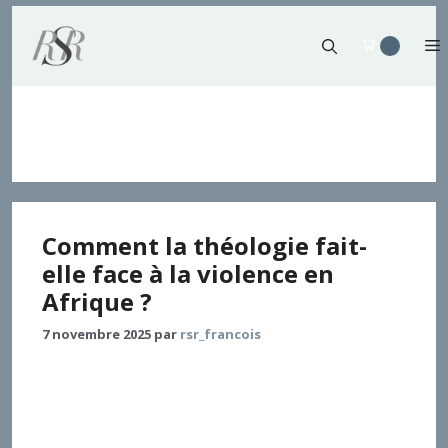
Aller
au
contenu
communauté
Comment la théologie fait-
elle face à la violence en
Afrique ?
7 novembre 2025
par
rsr_francois
Le génocide de 1994 au Rwanda constitue un
tournant critique pour la réflexion théologique en
Afrique, en particulier pour la compréhension de la
foi chrétienne dans un continent où le christianisme