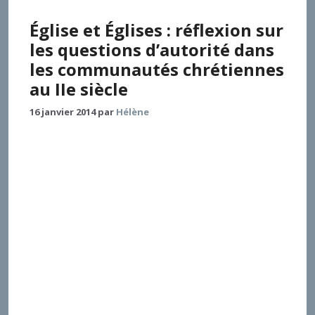
Église et Églises : réflexion sur
les questions d’autorité dans
les communautés chrétiennes
au IIe siècle
16 janvier 2014
par
Hélène
La conviction d’appartenir à une Église unique,
catholique puisque universelle, contribua à forger
l’identité chrétienne de petites communautés
dispersées, en butte à l’incompréhension de leurs
contemporains, mais ne put se dissocier de la
revendication, au coeur de ces mêmes communautés,
d’un attachement à l’identité locale. Comme l’Empire,
dont elle adopte en grande part les structures,
l’Église tire sa force de son enracinement dans la cité.
En conséquence, le nom de chrétien fut, tout au long
du IIe siècle, revendiqué par des individus issus de
communautés dont les pratiques liturgiques, la
structure de leur clergé, voire leurs textes