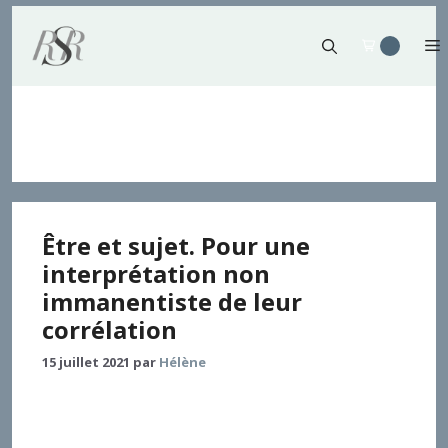
Aller
au
contenu
Vorgriff
Être et sujet. Pour une
interprétation non
immanentiste de leur
corrélation
15 juillet 2021
par
Hélène
Pour vérifier la force d’inspiration de la pensée
rahnérienne, l’article examine l’élément