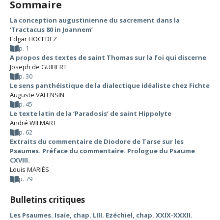
Sommaire
La conception augustinienne du sacrement dans la
‘Tractacus 80 in Joannem’
Edgar HOCEDEZ
p. 1
A propos des textes de saint Thomas sur la foi qui discerne
Joseph de GUIBERT
p. 30
Le sens panthéistique de la dialectique idéaliste chez Fichte
Auguste VALENSIN
p. 45
Le texte latin de la ‘Paradosis’ de saint Hippolyte
André WILMART
p. 62
Extraits du commentaire de Diodore de Tarse sur les
Psaumes. Préface du commentaire. Prologue du Psaume
CXVIII.
Louis MARIÈS
p. 79
Bulletins critiques
Les Psaumes. Isaïe, chap. LIII. Ezéchiel, chap. XXIX-XXXII.