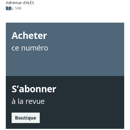
Adhémar d’ALÈS
p. 599
Acheter
ce numéro
S’abonner
à la revue
Boutique