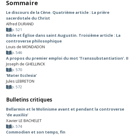
Sommaire
Le discours de la Cène. Quatrième article : La prière
sacerdotale du Christ
Alfred DURAND
p. 521
Bible et Église dans saint Augustin. Troisième article : La
controverse philosophique
Louis de MONDADON
p. 546
A propos du premier emploi du mot ‘Transsubstantiation’. II
Joseph de GHELLINCK
p. 570
‘Mater Ecclesia’
Jules LEBRETON
p. 572
Bulletins critiques
Bellarmin et le Molinisme avant et pendant la controverse
‘de auxiliis’
Xavier LE BACHELET
p. 574
Commodien et son temps, fin