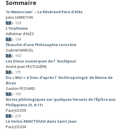
Sommaire
‘In Memoriam’. – Le Révérend Père d’Alès
Jules LEBRETON
p. 129
L’Orphisme
Adhémar d’ALÈS
p. 134
Ébauche d’une Philosophie concrète
Gabriel MARCEL
p. 150
Les Dieux ousiarques de l’ ‘Asclépius’
André-Jean FESTUGIÈRE
p. 175
Du « Moi » à Dieu d’après l’ ‘Anthropologie’ de Maine de
Biran
Gaston FESSARD
p. 193
Notes philologiques sur quelques Versets de l’Épître aux
Philippiens (II, 6-11)
Paul JOÜON
p. 223
Le Verbe ̉ΑΝΑΓΓΕΛΛΩ dans Saint Jean
Paul JOÜON