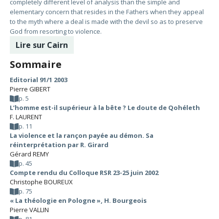
completely different level of analysis than the simple and
elementary concern that resides in the Fathers when they appeal
to the myth where a deal is made with the devil so as to preserve
God from resorting to violence.
Lire sur Cairn
Sommaire
Editorial 91/1 2003
Pierre GIBERT
p. 5
L’homme est-il supérieur à la bête ? Le doute de Qohéleth
F. LAURENT
p. 11
La violence et la rançon payée au démon. Sa
réinterprétation par R. Girard
Gérard REMY
p. 45
Compte rendu du Colloque RSR 23-25 juin 2002
Christophe BOUREUX
p. 75
« La théologie en Pologne », H. Bourgeois
Pierre VALLIN