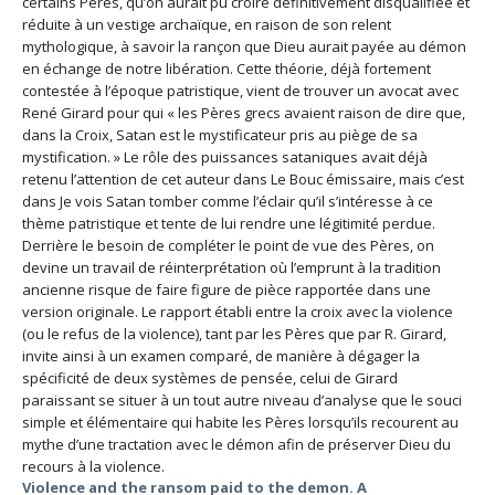
certains Pères, qu’on aurait pu croire définitivement disqualifiée et
réduite à un vestige archaïque, en raison de son relent
mythologique, à savoir la rançon que Dieu aurait payée au démon
en échange de notre libération. Cette théorie, déjà fortement
contestée à l’époque patristique, vient de trouver un avocat avec
René Girard pour qui « les Pères grecs avaient raison de dire que,
dans la Croix, Satan est le mystificateur pris au piège de sa
mystification. » Le rôle des puissances sataniques avait déjà
retenu l’attention de cet auteur dans Le Bouc émissaire, mais c’est
dans Je vois Satan tomber comme l’éclair qu’il s’intéresse à ce
thème patristique et tente de lui rendre une légitimité perdue.
Derrière le besoin de compléter le point de vue des Pères, on
devine un travail de réinterprétation où l’emprunt à la tradition
ancienne risque de faire figure de pièce rapportée dans une
version originale. Le rapport établi entre la croix avec la violence
(ou le refus de la violence), tant par les Pères que par R. Girard,
invite ainsi à un examen comparé, de manière à dégager la
spécificité de deux systèmes de pensée, celui de Girard
paraissant se situer à un tout autre niveau d’analyse que le souci
simple et élémentaire qui habite les Pères lorsqu’ils recourent au
mythe d’une tractation avec le démon afin de préserver Dieu du
recours à la violence.
Violence and the ransom paid to the demon. A