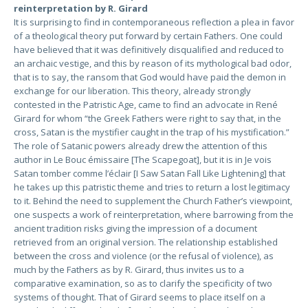
reinterpretation by R. Girard
It is surprising to find in contemporaneous reflection a plea in favor
of a theological theory put forward by certain Fathers. One could
have believed that it was definitively disqualified and reduced to
an archaic vestige, and this by reason of its mythological bad odor,
that is to say, the ransom that God would have paid the demon in
exchange for our liberation. This theory, already strongly
contested in the Patristic Age, came to find an advocate in René
Girard for whom “the Greek Fathers were right to say that, in the
cross, Satan is the mystifier caught in the trap of his mystification.”
The role of Satanic powers already drew the attention of this
author in Le Bouc émissaire [The Scapegoat], but it is in Je vois
Satan tomber comme l’éclair [I Saw Satan Fall Like Lightening] that
he takes up this patristic theme and tries to return a lost legitimacy
to it. Behind the need to supplement the Church Father’s viewpoint,
one suspects a work of reinterpretation, where barrowing from the
ancient tradition risks giving the impression of a document
retrieved from an original version. The relationship established
between the cross and violence (or the refusal of violence), as
much by the Fathers as by R. Girard, thus invites us to a
comparative examination, so as to clarify the specificity of two
systems of thought. That of Girard seems to place itself on a