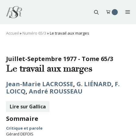
Aller
au
Me
contenu
Accueil
»
Numéro 65/3
»
Le travail aux marges
Juillet-Septembre 1977 - Tome 65/3
Le travail aux marges
Jean-Marie LACROSSE
,
G. LIÉNARD
,
F.
LOICQ
,
André ROUSSEAU
Lire sur Gallica
Sommaire
Critique et parole
Gérard DEFOIS