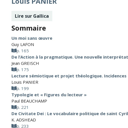
Louis PANIER
Lire sur Gallica
Sommaire
Un moi sans œuvre
Guy LAFON
p. 165
De l’Action à la pragmatique. Une nouvelle interpréta
Jean GREISCH
p. 175
Lecture sémiotique et projet théologique. Incidences
Louis PANIER
p. 199
Typologie et « Figures du lecteur »
Paul BEAUCHAMP
p. 221
De Civitate Dei : Le vocabulaire politique de saint Cyri
K. ADSHEAD
p. 233