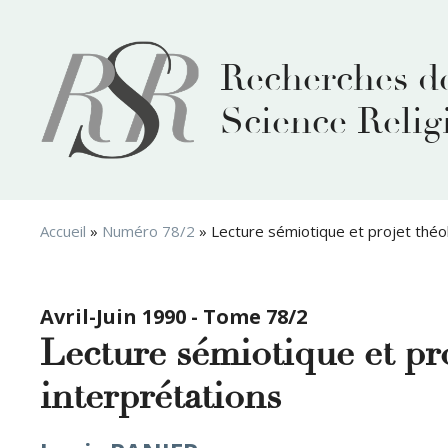
Aller
au
contenu
Recherches d
Science Relig
Accueil
»
Numéro 78/2
»
Lecture sémiotique et projet théol
Avril-Juin 1990 - Tome 78/2
Lecture sémiotique et pro
interprétations