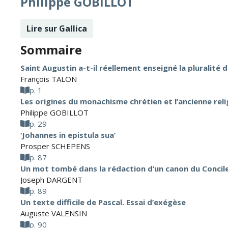
Philippe GOBILLOT
Lire sur Gallica
Sommaire
Saint Augustin a-t-il réellement enseigné la pluralité d
François TALON
p. 1
Les origines du monachisme chrétien et l’ancienne rel
Philippe GOBILLOT
p. 29
‘Johannes in epistula sua’
Prosper SCHEPENS
p. 87
Un mot tombé dans la rédaction d’un canon du Concil
Joseph DARGENT
p. 89
Un texte difficile de Pascal. Essai d’exégèse
Auguste VALENSIN
p. 90