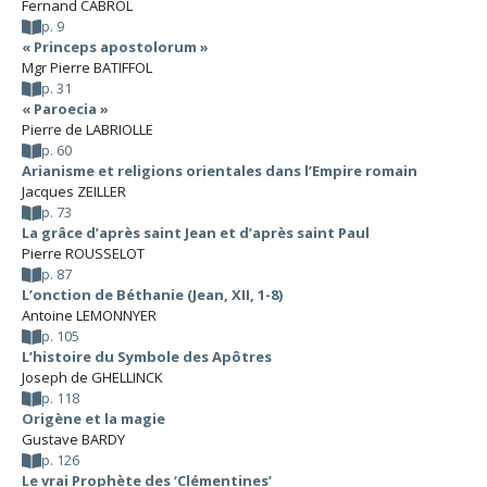
Fernand CABROL
p. 9
« Princeps apostolorum »
Mgr Pierre BATIFFOL
p. 31
« Paroecia »
Pierre de LABRIOLLE
p. 60
Arianisme et religions orientales dans l’Empire romain
Jacques ZEILLER
p. 73
La grâce d’après saint Jean et d’après saint Paul
Pierre ROUSSELOT
p. 87
L’onction de Béthanie (Jean, XII, 1-8)
Antoine LEMONNYER
p. 105
L’histoire du Symbole des Apôtres
Joseph de GHELLINCK
p. 118
Origène et la magie
Gustave BARDY
p. 126
Le vrai Prophète des ‘Clémentines’