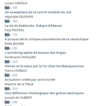
Lucien CERFAUX
p. 143
Un exemplaire de la Lettre tombée du ciel
Hippolyte DELEHAYE
p. 164
La vie de Rabboula, évêque d’Edesse
Paul PEETERS
p. 170
A propos de la critique pascalienne de la casuistique
Émile BAUDIN
p. 205
L’autobiographie de Jeanne des Anges
Ferdinand CAVALLERA
p. 224
Hônen et le salut par la foi chez les Mahayanistes
Pierre CHARLES
p. 236
Actuation créée par acte incréé
Maurice de la TAILLE
p. 253
Une définition théologique des grâces mystiques
Joseph de GUIBERT
p. 269