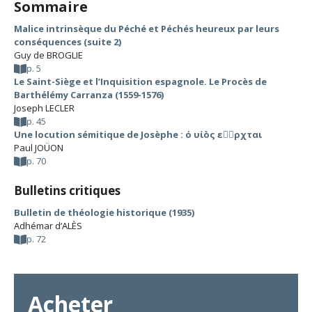
Sommaire
Malice intrinsèque du Péché et Péchés heureux par leurs
conséquences (suite 2)
Guy de BROGLIE
p. 5
Le Saint-Siège et l’Inquisition espagnole. Le Procès de
Barthélémy Carranza (1559-1576)
Joseph LECLER
p. 45
Une locution sémitique de Josèphe : ό υίòς ερχται
Paul JOÜON
p. 70
Bulletins critiques
Bulletin de théologie historique (1935)
Adhémar d’ALÈS
p. 72
Acheter