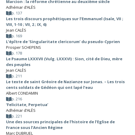
Marcion : la réforme chrétienne au deuxième siècle
Adhémar d’ALÈS
p. 137
Les trois discours prophétiques sur l’Emmanuel (Isaïe, VII ;
VIII, 1-10 ; VII, 2 ; IX, 6)
Jean CALÈS
p. 169
L’épître de ‘Singularitate clericorum’ du pseudo-Cyprien
Prosper SCHEPENS
p. 178
Le Psaume LXXXVII (Vulg. LXXXVI) : Sion, cité de Dieu, mère
des peuples
Jean CALÈS
p. 211
Le texte de saint Gréoire de Nazianze sur Jonas. – Les trois
cents soldats de Gédéon qui ont lapé l’eau
Albert CONDAMIN
p. 216
‘Felicitate, Perpetua’
Adhémar d’ALÈS
p. 221
Une des sources principales de l’histoire de l’Eglise de
France sous l’Ancien Régime
Marc DUBRUEL