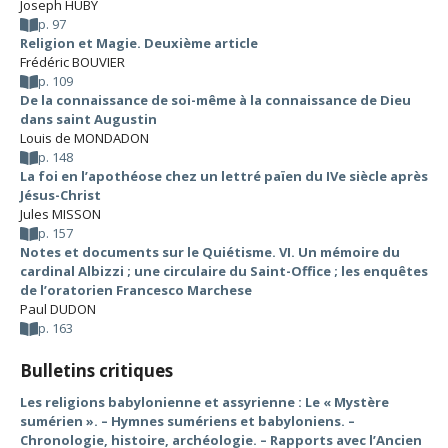
Joseph HUBY
p. 97
Religion et Magie. Deuxième article
Frédéric BOUVIER
p. 109
De la connaissance de soi-même à la connaissance de Dieu
dans saint Augustin
Louis de MONDADON
p. 148
La foi en l’apothéose chez un lettré païen du IVe siècle après
Jésus-Christ
Jules MISSON
p. 157
Notes et documents sur le Quiétisme. VI. Un mémoire du
cardinal Albizzi ; une circulaire du Saint-Office ; les enquêtes
de l’oratorien Francesco Marchese
Paul DUDON
p. 163
Bulletins critiques
Les religions babylonienne et assyrienne : Le « Mystère
sumérien ». – Hymnes sumériens et babyloniens. –
Chronologie, histoire, archéologie. – Rapports avec l’Ancien