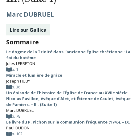
Marc DUBRUEL
Lire sur Gallica
Sommaire
Le dogme de la Trinité dans l’ancienne Église chrétienne : La
foi du batême
Jules LEBRETON
p. 1
Miracle et lumière de grâce
Joseph HUBY
p. 36
Un épisode de l’histoire de l’Église de France au XVIIe siècle.
Nicolas Pavillon, évêque d’Alet, et Étienne de Caulet, évêque
de Pamiers. – III. (Suite 1)
Marc DUBRUEL
p. 78
Le livre du P. Pichon sur la communion fréquente (1745). – IX.
Paul DUDON
p. 102