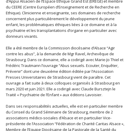
d’Appui Alsacien de l’Espace Ethique Grand Est (EREGE) et membre
du CEERE (Centre Européen d’Enseignement et de Recherche en
Ethique). Clinicienne et enseignante, ses domaines de recherche
concernent plus particulièrement le développement du jeune
enfant, les problématiques éthiques liées à ce domaine et à la
psychiatrie et les transplantations d’organe en particulier avec
donneurs vivants.
Elle a été membre de la Commission diocésaine d’Alsace “Agir
contre les abus”, à la demande de Mgr Ravel, Archevêque de
Strasbourg. Dans ce domaine, elle a codirigé avec Marie-Jo Thiel et
Frédéric Trautmann l’ouvrage “Abus sexuels. Ecouter, Enquêter,
Prévenir” dont une deuxième édition éditée par l’Association
Presses Universitaires de Strasbourg vient de paraître. Cet
ouvrage a fait suite à deux colloques organisés à Strasbourg en
mars 2020 et juin 2021. Elle a codirigé avec Claude Bursztejn le
Traité « Psychiatrie de l’Enfant » aux éditions Lavoisier.
Dans ses responsabilités actuelles, elle est en particulier membre
du Conseil du Grand Séminaire de Strasbourg, membre de 2
associations médico-sociales d’Alsace et en particulier Vice-
présidente de l’Association “Fédération de Charité Caritas Alsace »,
Membre de l’Equipe Diocésaine de la Pastorale de la Santé du