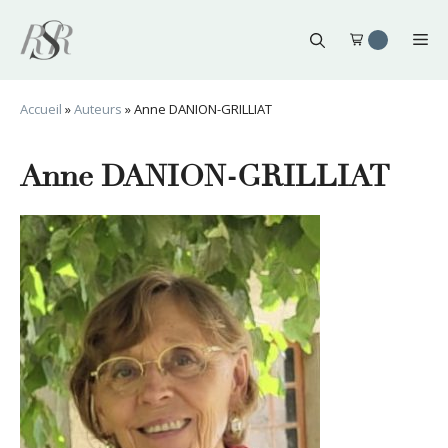
Aller
au
Me
contenu
Accueil
»
Auteurs
»
Anne DANION-GRILLIAT
Anne DANION-GRILLIAT