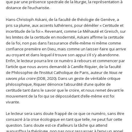
que par une présence spectrale de la liturgie, la représentation à
distance de l’eucharistie.
Hans-Christoph Askani, de la faculté de théologie de Genève, a
pris sa plume, aux accents luthériens, pour démêler « Certitude et
incertitude de la foi ». Revenant, comme Le Méhauté et Greisch, sur
les limites de la certitude en modernité, Askani affirme la certitude
de la foi, non pas dans l’assurance d’elle-même ni même comme
confiance première en Dieu, mais comme un laisser-faire qui arrive
au croyant et dans lequel il trouve son appui s’il s’y abandonne.
Enfin, le lecteur pourra lire ce numéro à rebours et commencer par
l’article que nous avons demandé à Camille Riquier, de la faculté
de Philosophie de l’Institut Catholique de Paris, auteur de
Nous ne
savons plus croire
(DDB, 2020). Dans un geste de véritable critique
philosophique, Riquier dénonce l’absurdité d’une quête de
certitude tant dans le savoir que le croire, et nous remet devant le
mouvement de la foi qui se dépossédant d’elle-même est foi
vivante.
Le lecteur sera sans doute frappé de ce que ce numéro, sans être
consacré à la crise écologique en tant que telle, ne peut fuir cette
question. Sans doute est-ce d’ailleurs la tâche qui attend
aujourd’hui la théologie, non pas pour ressasser à l’envi un appel