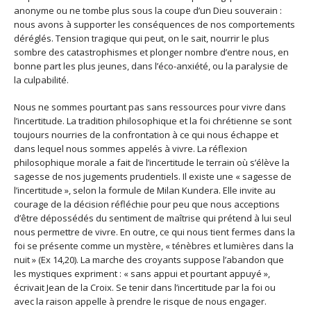
anonyme ou ne tombe plus sous la coupe d’un Dieu souverain :
nous avons à supporter les conséquences de nos comportements
déréglés. Tension tragique qui peut, on le sait, nourrir le plus
sombre des catastrophismes et plonger nombre d’entre nous, en
bonne part les plus jeunes, dans l’éco-anxiété, ou la paralysie de
la culpabilité.
Nous ne sommes pourtant pas sans ressources pour vivre dans
l’incertitude. La tradition philosophique et la foi chrétienne se sont
toujours nourries de la confrontation à ce qui nous échappe et
dans lequel nous sommes appelés à vivre. La réflexion
philosophique morale a fait de l’incertitude le terrain où s’élève la
sagesse de nos jugements prudentiels. Il existe une « sagesse de
l’incertitude », selon la formule de Milan Kundera. Elle invite au
courage de la décision réfléchie pour peu que nous acceptions
d’être dépossédés du sentiment de maîtrise qui prétend à lui seul
nous permettre de vivre. En outre, ce qui nous tient fermes dans la
foi se présente comme un mystère, « ténèbres et lumières dans la
nuit » (Ex 14,20). La marche des croyants suppose l’abandon que
les mystiques expriment : « sans appui et pourtant appuyé »,
écrivait Jean de la Croix. Se tenir dans l’incertitude par la foi ou
avec la raison appelle à prendre le risque de nous engager.