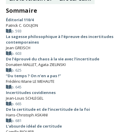
Sommaire
Éditorial 110/4
Patrick C. GOUJON
p. 593
La sagesse philosophique à l’épreuve des incertitudes
contemporaines
Jean GREISCH
p. 603
De l’éprouvé du chaos à la vie avec l’incertitude
Donatien MALLET
,
Agata ZIELINSKI
p. 625
“Du temps ? On n’en a pas !”
Frédéric-Marie LE MEHAUTE
p. 645
Incertitudes covidiennes
Jean-Louis SCHLEGEL
p. 665
De la certitude et de l’incertitude de la foi
Hans-Christoph ASKANI
p. 681
L’absurde idéal de certitude
Camille RIQUIER