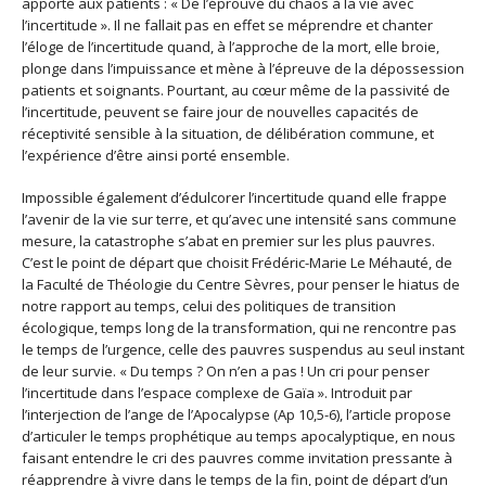
apporté aux patients : « De l’éprouvé du chaos à la vie avec
l’incertitude ». Il ne fallait pas en effet se méprendre et chanter
l’éloge de l’incertitude quand, à l’approche de la mort, elle broie,
plonge dans l’impuissance et mène à l’épreuve de la dépossession
patients et soignants. Pourtant, au cœur même de la passivité de
l’incertitude, peuvent se faire jour de nouvelles capacités de
réceptivité sensible à la situation, de délibération commune, et
l’expérience d’être ainsi porté ensemble.
Impossible également d’édulcorer l’incertitude quand elle frappe
l’avenir de la vie sur terre, et qu’avec une intensité sans commune
mesure, la catastrophe s’abat en premier sur les plus pauvres.
C’est le point de départ que choisit Frédéric-Marie Le Méhauté, de
la Faculté de Théologie du Centre Sèvres, pour penser le hiatus de
notre rapport au temps, celui des politiques de transition
écologique, temps long de la transformation, qui ne rencontre pas
le temps de l’urgence, celle des pauvres suspendus au seul instant
de leur survie. « Du temps ? On n’en a pas ! Un cri pour penser
l’incertitude dans l’espace complexe de Gaïa ». Introduit par
l’interjection de l’ange de l’Apocalypse (Ap 10,5-6), l’article propose
d’articuler le temps prophétique au temps apocalyptique, en nous
faisant entendre le cri des pauvres comme invitation pressante à
réapprendre à vivre dans le temps de la fin, point de départ d’un