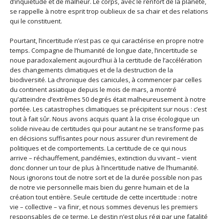
d’inquiétude et de malheur. Le corps, avec le renfort de la planète,
se rappelle à notre esprit trop oublieux de sa chair et des relations
qui le constituent.
Pourtant, l’incertitude n’est pas ce qui caractérise en propre notre
temps. Compagne de l’humanité de longue date, l’incertitude se
noue paradoxalement aujourd’hui à la certitude de l’accélération
des changements climatiques et de la destruction de la
biodiversité. La chronique des canicules, à commencer par celles
du continent asiatique depuis le mois de mars, a montré
qu’atteindre d’extrêmes 50 degrés était malheureusement à notre
portée. Les catastrophes climatiques se précipitent sur nous : c’est
tout à fait sûr. Nous avons acquis quant à la crise écologique un
solide niveau de certitudes qui pour autant ne se transforme pas
en décisions suffisantes pour nous assurer d’un revirement de
politiques et de comportements. La certitude de ce qui nous
arrive – réchauffement, pandémies, extinction du vivant – vient
donc donner un tour de plus à l’incertitude native de l’humanité.
Nous ignorons tout de notre sort et de la durée possible non pas
de notre vie personnelle mais bien du genre humain et de la
création tout entière. Seule certitude de cette incertitude : notre
vie – collective – va finir, et nous sommes devenus les premiers
responsables de ce terme. Le destin n’est plus régi par une fatalité