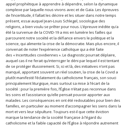
appel prophétique à apprendre à dépendre, selon la dynamique
complexe par laquelle nous vivons avec et de Gaïa. Les épreuves
de l’incertitude, il fallait les décrire et les situer dans notre temps
présent, essai auquel Jean-Louis Schlegel, sociologue des
religions, a bien voulu se prêter pour nous. L’épreuve inédite qu’a
été la survenue de la COVID-19 a mis en lumière les failles qui
parcourent notre société et la défiance envers le politique et la
science, qui alimente la crise de la démocratie. Mais plus encore, il
convenait de noter l’expérience catholique qui a été faite
des « Incertitudes covidiennes ». Le diagnostic pourrait déplaire,
auquel cas il ne ferait qu’interroger le déni par lequel il est tentant
de se protéger illusoirement. Si, ici et là, des initiatives n’ont pas
manqué, apportant souvent un réel soutien, la crise de la Covid a
plutôt manifesté l’éclatement du catholicisme français, son souci
principalement liturgique, mais surtout sa mise à l’écart de la
société : pour la première fois, l’Église n’était pas reconnue dans
les soins et l’assistance qu’elle pensait pouvoir apporter aux
malades. Les conséquences en ont été redoutables pour bien des
familles, en particulier au moment d’accompagner les siens dans la
mort et vers leur sépulture. Toujours est-il que cette éviction
marque la tendance de la société française à l’égard du
catholicisme et la faible capacité de l’Église à répondre autrement