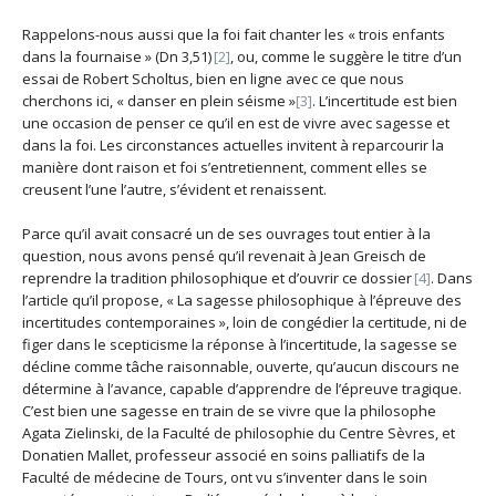
Rappelons-nous aussi que la foi fait chanter les « trois enfants
dans la fournaise » (Dn 3,51)
[2]
, ou, comme le suggère le titre d’un
essai de Robert Scholtus, bien en ligne avec ce que nous
cherchons ici, « danser en plein séisme »
[3]
. L’incertitude est bien
une occasion de penser ce qu’il en est de vivre avec sagesse et
dans la foi. Les circonstances actuelles invitent à reparcourir la
manière dont raison et foi s’entretiennent, comment elles se
creusent l’une l’autre, s’évident et renaissent.
Parce qu’il avait consacré un de ses ouvrages tout entier à la
question, nous avons pensé qu’il revenait à Jean Greisch de
reprendre la tradition philosophique et d’ouvrir ce dossier
[4]
. Dans
l’article qu’il propose, « La sagesse philosophique à l’épreuve des
incertitudes contemporaines », loin de congédier la certitude, ni de
figer dans le scepticisme la réponse à l’incertitude, la sagesse se
décline comme tâche raisonnable, ouverte, qu’aucun discours ne
détermine à l’avance, capable d’apprendre de l’épreuve tragique.
C’est bien une sagesse en train de se vivre que la philosophe
Agata Zielinski, de la Faculté de philosophie du Centre Sèvres, et
Donatien Mallet, professeur associé en soins palliatifs de la
Faculté de médecine de Tours, ont vu s’inventer dans le soin