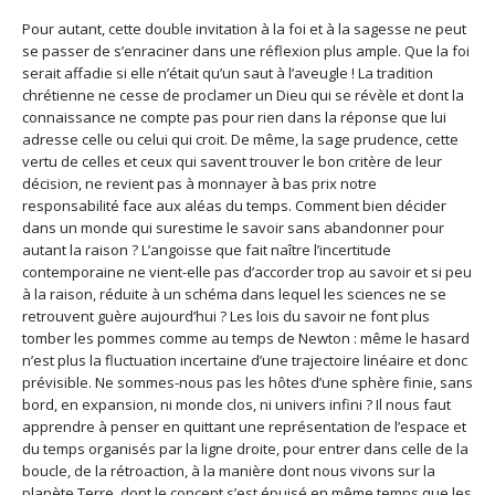
Pour autant, cette double invitation à la foi et à la sagesse ne peut
se passer de s’enraciner dans une réflexion plus ample. Que la foi
serait affadie si elle n’était qu’un saut à l’aveugle ! La tradition
chrétienne ne cesse de proclamer un Dieu qui se révèle et dont la
connaissance ne compte pas pour rien dans la réponse que lui
adresse celle ou celui qui croit. De même, la sage prudence, cette
vertu de celles et ceux qui savent trouver le bon critère de leur
décision, ne revient pas à monnayer à bas prix notre
responsabilité face aux aléas du temps. Comment bien décider
dans un monde qui surestime le savoir sans abandonner pour
autant la raison ? L’angoisse que fait naître l’incertitude
contemporaine ne vient-elle pas d’accorder trop au savoir et si peu
à la raison, réduite à un schéma dans lequel les sciences ne se
retrouvent guère aujourd’hui ? Les lois du savoir ne font plus
tomber les pommes comme au temps de Newton : même le hasard
n’est plus la fluctuation incertaine d’une trajectoire linéaire et donc
prévisible. Ne sommes-nous pas les hôtes d’une sphère finie, sans
bord, en expansion, ni monde clos, ni univers infini ? Il nous faut
apprendre à penser en quittant une représentation de l’espace et
du temps organisés par la ligne droite, pour entrer dans celle de la
boucle, de la rétroaction, à la manière dont nous vivons sur la
planète Terre, dont le concept s’est épuisé en même temps que les