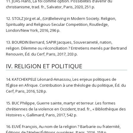
11. JOAS Hans, La foi comme option. Possibilités d’avenir du
christianisme, trad. fr., Salvator, Paris, 2020, 251 p.
12. STOLZ Jörg et al., (Un)Believing in Modern Society. Religion,
Spirituality and Religious-Secular Competition, Routledge,
London/New York, 2016, 296 p.
13. BOURDIN Bernard, SAPIR Jacques, Souveraineté, nation,
religion. Dilemme ou réconciliation ? Entretiens menés par Bertrand
Renouvin, Éd. du Cerf, Paris, 2017, 203 p.
IV. RELIGION ET POLITIQUE
14. KATCHEKPELE Léonard-Amassou, Les enjeux politiques de
l’Église en Afrique. Contribution à une théologie du politique, Éd. du
Cerf, Paris, 2016, 528 p.
15. BUC Philippe, Guerre sainte, martyr et terreur. Les formes
chrétiennes de la violence en Occident, trad. fr., « Bibliothèque des
Histoires », Gallimard, Paris, 2017, 542 p.
16. EUVÉ François, Au nom de la religion ? Barbarie ou fraternité,
Éditions de l’Atelier/Éditions ouvrières, Paris, 2016, 158 p.