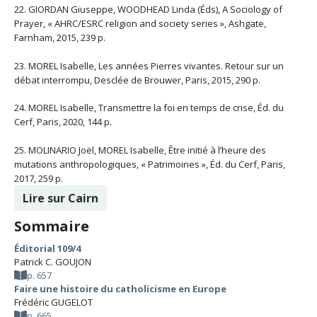
22. GIORDAN Giuseppe, WOODHEAD Linda (Éds), A Sociology of
Prayer, « AHRC/ESRC religion and society series », Ashgate,
Farnham, 2015, 239 p.
23. MOREL Isabelle, Les années Pierres vivantes. Retour sur un
débat interrompu, Desclée de Brouwer, Paris, 2015, 290 p.
24. MOREL Isabelle, Transmettre la foi en temps de crise, Éd. du
Cerf, Paris, 2020, 144 p.
25. MOLINARIO Joël, MOREL Isabelle, Être initié à l’heure des
mutations anthropologiques, « Patrimoines », Éd. du Cerf, Paris,
2017, 259 p.
Lire sur Cairn
Sommaire
Éditorial 109/4
Patrick C. GOUJON
p. 657
Faire une histoire du catholicisme en Europe
Frédéric GUGELOT
p. 665