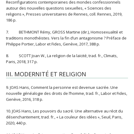
Reconfigurations contemporaines des mondes confessionnels
autour des nouvelles questions sexuelles, « Sciences des
religions », Presses universitaires de Rennes, coll. Rennes, 2019,
186 p.
7. BETHMONT Rémy, GROSS Martine (dir.), Homosexualité et
traditions monothéistes. Vers la fin d’un antagonisme ? Préface de
Philippe Portier, Labor et Fides, Genève, 2017, 388 p.
8. SCOTT Joan W., La religion de la laïcité, trad. fr., Climats,
Paris, 2018, 317 p.
III. MODERNITÉ ET RELIGION
9. JOAS Hans, Comment la personne est devenue sacrée. Une
nouvelle généalogie des droits de l’homme, trad. fr., Labor et Fides,
Genève, 2016, 318 p.
10. JOAS Hans, Les pouvoirs du sacré. Une alternative au récit du
désenchantement, trad. fr., « La couleur des idées », Seuil, Paris,
2020, 440 p.