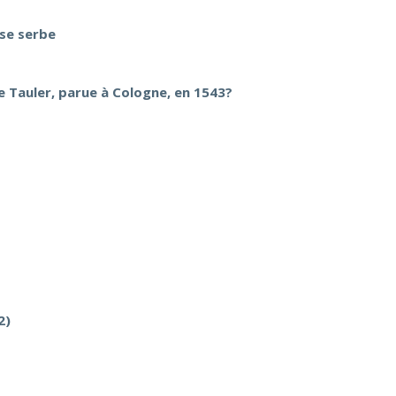
ise serbe
e Tauler, parue à Cologne, en 1543?
2)