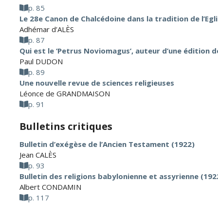
p. 85
Le 28e Canon de Chalcédoine dans la tradition de l’Egl
Adhémar d’ALÈS
p. 87
Qui est le ‘Petrus Noviomagus’, auteur d’une édition d
Paul DUDON
p. 89
Une nouvelle revue de sciences religieuses
Léonce de GRANDMAISON
p. 91
Bulletins critiques
Bulletin d’exégèse de l’Ancien Testament (1922)
Jean CALÈS
p. 93
Bulletin des religions babylonienne et assyrienne (192
Albert CONDAMIN
p. 117