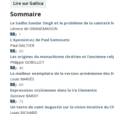
Lire sur Gallica
Sommaire
Le Sadhu Sundar Singh et le problème de la sainteté ho
Léonce de GRANDMAISON
p. 1
L’όμοούσιος de Paul Samosate
Paul GALTIER
p. 30
Les origines du monachisme chrétien et l’ancienne reli
Philippe GOBILLOT
p. 46
Le meilleur exemplaire de la version arménienne des E
Louis MARIÈS
p. 69
Expressions stoïciennes dans la I/a Clementis
Gustave BARDY
p. 73
Un texte de saint Augustin sur la vision intuitive du Ch
Louis RICHARD